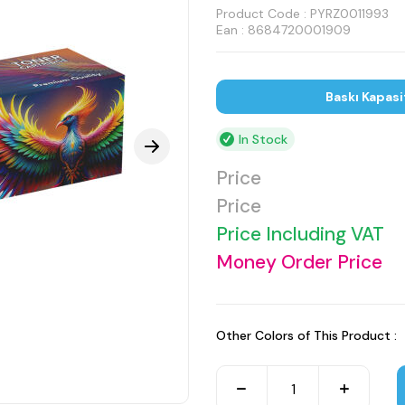
Product Code :
PYRZ0011993
Ean : 8684720001909
Baskı Kapasi
In Stock
Price
Price
Price Including VAT
Money Order Price
Other Colors of This Product :