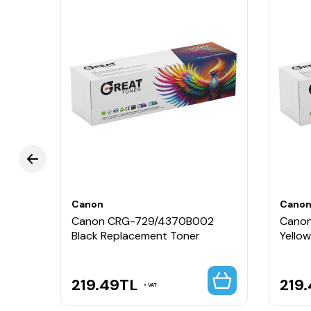
Canon
Cano
2
Canon CRG-729/4370B002
Cano
Black Replacement Toner
Yello
219.49
TL
219
VAT