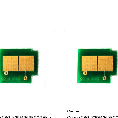
n
Canon
 CRG-729/4369B002 Blue
Canon CRG-729/4367B0