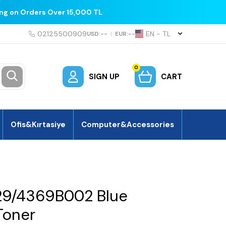
ing on Orders Over 15,000 TL
02125500909
EN − TL
USD:
--
|
EUR:
--
0
SIGN UP
CART
Ofis&Kırtasiye
Computer&Accessories
9/4369B002 Blue
Toner