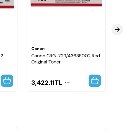
Canon
Cano
02
Canon CRG-729/4368B002 Red
Cano
Original Toner
Origi
3,422.11
TL
3,7
VAT