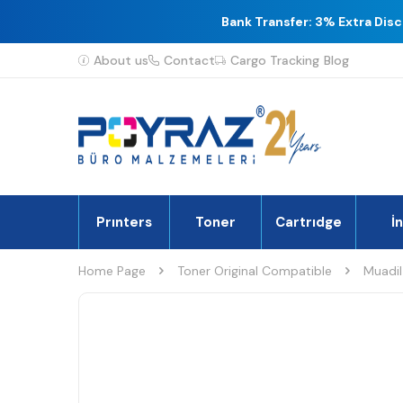
Bank Transfer: 3% Extra Dis
About us
Contact
Cargo Tracking
Blog
Prınters
Toner
Cartrıdge
İ
Home Page
Toner Original Compatible
Muadil