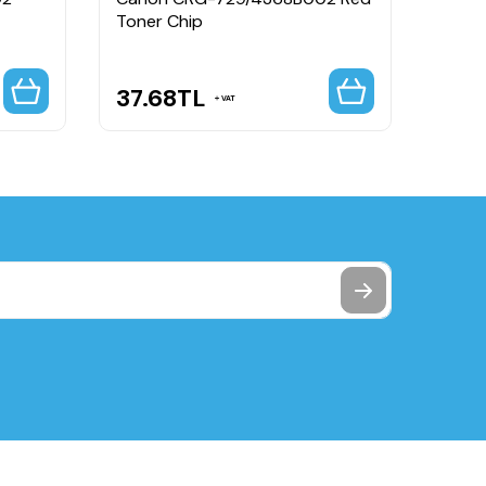
Toner Chip
Drum
37.68
TL
92.
VAT