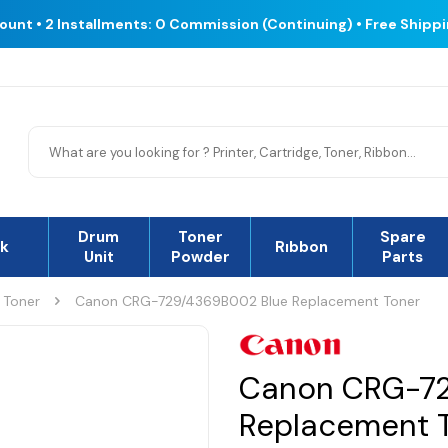
count • 2 Installments: 0 Commission (Continuing) • Free Shipp
Drum
Toner
Spare
nk
Rıbbon
Unit
Powder
Parts
 Toner
Canon CRG-729/4369B002 Blue Replacement Toner
Canon CRG-72
Replacement 