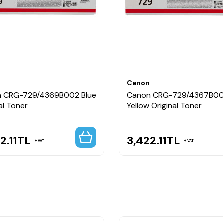
n
Canon
 CRG-729/4369B002 Blue
Canon CRG-729/4367B0
al Toner
Yellow Original Toner
2.11
TL
3,422.11
TL
VAT
VAT