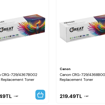
n
Canon
n CRG-729/4367B002
Canon CRG-729/4368B00
w Replacement Toner
Replacement Toner
.49
TL
219.49
TL
VAT
VAT