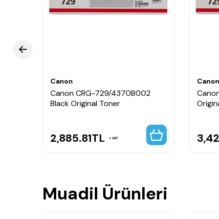
Canon
Cano
2
Canon CRG-729/4370B002
Canon
Black Original Toner
Origin
2,885.81
TL
3,42
VAT
Muadil Ürünleri