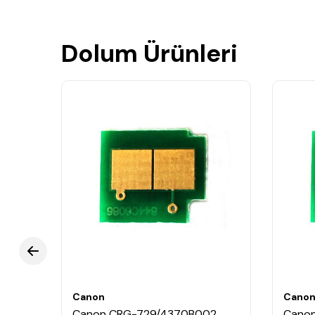
Dolum Ürünleri
Canon
Cano
2
Canon CRG-729/4370B002
Canon