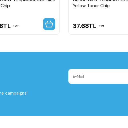
 Chip
Yellow Toner Chip
8
TL
37.68
TL
VAT
VAT
the campaigns!