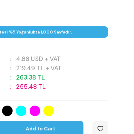
tesi %5 Yoğunlukta 1,000 Sayfadır.
:
4.66
USD + VAT
:
219.49
TL + VAT
:
263.38
TL
:
255.48
TL
Add to Cart