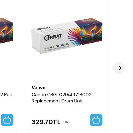
Canon
Cano
2 Red
Canon CRG-029/4371B002
Cano
Replacement Drum Unit
Black
329.70
TL
219
VAT