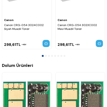
Canon CRG-054H uyumlu kırmızı yüksek kapasiteli toner chipi,
toner dolumu sonrasında yazıcınızın kartuşu doğru şekilde
algılamasına yardımcı olur. Dayanıklı yapısı ve güvenilir
performansı sayesinde bakım ve dolum işlemlerini hızlı ve
sorunsuz şekilde tamamlamanızı sağlar.
Canon
Canon
Canon CRG-054 3024C002
Canon CRG-054 3023C002
Siyah Muadil Toner
Mavi Muadil Toner
298,61
TL
298,61
TL
KDV
KDV
Dolum Ürünleri