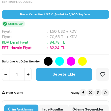
Ean : 8684720003521
Baskı Kapasitesi %5 Yoğunlukta 2,300 Sayfadır.
Stokta Var
Fiyatı
:
1,50
USD + KDV
Fiyatı
:
70,65
TL + KDV
KDV Dahil Fiyat
:
84,78
TL
EFT-Havale Fiyat
:
82,24
TL
Bu Ürüne Ait Diğer Renkler :
Sepete Ekle
Fiyat Alarmı
Paylaş
Ürün Açıklaması
İade Koşulları
Ödeme Seçenekleri