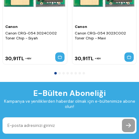
Canon
Canon
Canon CRG-054 3024C002
Canon CRG-054 3023C002
Toner Chip - Siyah
Toner Chip - Mavi
30,91
TL
30,91
TL
KDV
KDV
E-Bülten Aboneliği
Kampanya ve yeniliklerden haberdar olmak için e-bültenimize abone
olun!