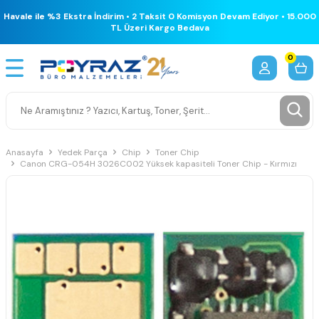
Havale ile %3 Ekstra İndirim • 2 Taksit 0 Komisyon Devam Ediyor • 15.000
TL Üzeri Kargo Bedava
0
Anasayfa
Yedek Parça
Chip
Toner Chip
Canon CRG-054H 3026C002 Yüksek kapasiteli Toner Chip - Kırmızı