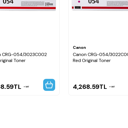
mludur.
imkânı sunar.
 için idealdir.
ns sunar.
n
Canon
n CRG-054/3023C002
Canon CRG-054/3022C0
isiniz?
riginal Toner
Red Original Toner
 toner, standart tonerlere göre daha fazla baskı almanıza olanak
maliyet avantajı sağlayan güvenilir bir çözümdür.
68.59
TL
4,268.59
TL
VAT
VAT