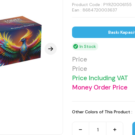
Product Code :
PYRZ0006155
Ean : 8684720003637
Baskı Kapasi
In Stock
Price
Price
Price Including VAT
Money Order Price
Other Colors of This Product :