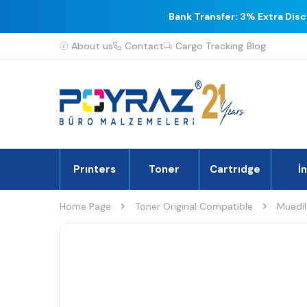
Bank Transfer: 3% Extra Dis
About us
Contact
Cargo Tracking
Blog
Prınters
Toner
Cartrıdge
İ
Home Page
Toner Original Compatible
Muadil