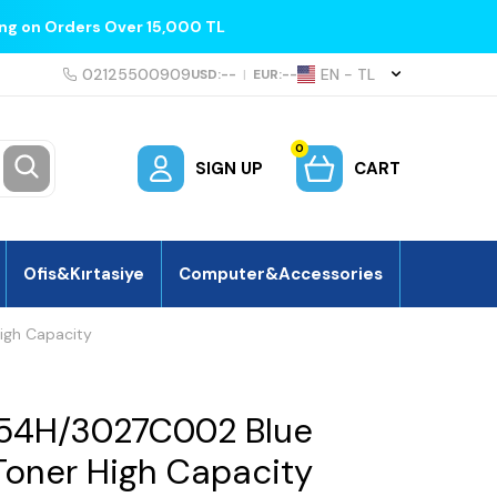
ing on Orders Over 15,000 TL
02125500909
EN − TL
USD:
--
|
EUR:
--
0
SIGN UP
CART
Ofis&Kırtasiye
Computer&Accessories
gh Capacity
54H/3027C002 Blue
oner High Capacity