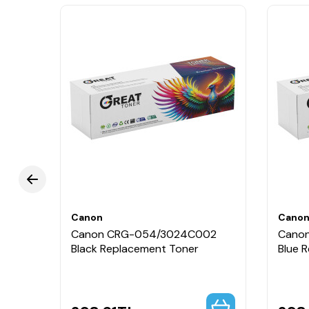
Canon
Cano
002
Canon CRG-054/3024C002
Cano
gh
Black Replacement Toner
Blue 