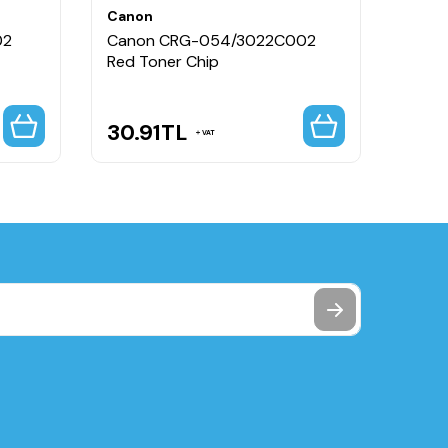
Canon
Cano
02
Canon CRG-054/3022C002
Cano
Red Toner Chip
Black
30.91
TL
70.
VAT