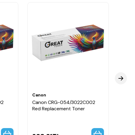
Canon
Cano
02
Canon CRG-054/3022C002
Cano
Red Replacement Toner
Black
Capa