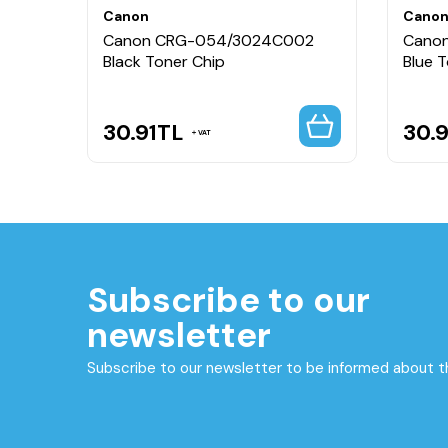
Canon
Cano
4H
Canon CRG-054/3024C002
Cano
Black Toner Chip
Blue 
30.91
TL
30.9
VAT
Subscribe to our
newsletter
Subscribe to our newsletter to be informed about 