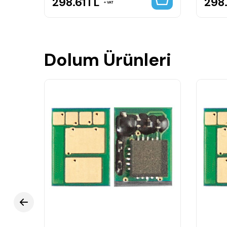
298.61
TL
298.
VAT
Dolum Ürünleri