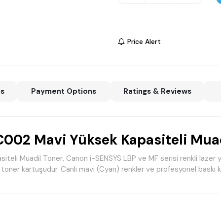
Price Alert
ns
Payment Options
Ratings & Reviews
02 Mavi Yüksek Kapasiteli Muad
 Muadil Toner, Canon i-SENSYS LBP ve MF serisi renkli lazer ya
toner kartuşudur. Canlı mavi (Cyan) renkler ve profesyonel baskı kali