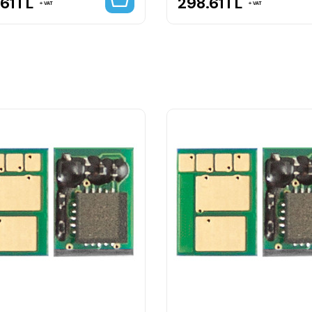
61
TL
298.61
TL
VAT
VAT