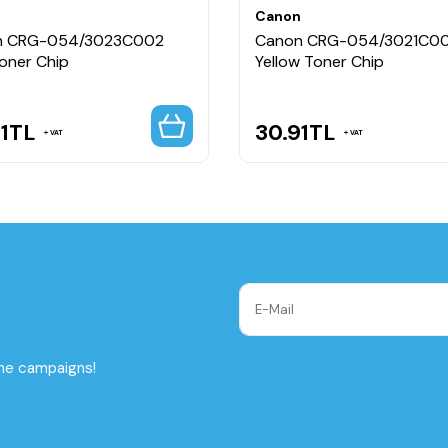
n
Canon
n CRG-054/3023C002
Canon CRG-054/3021C0
Toner Chip
Yellow Toner Chip
1
TL
30.91
TL
VAT
VAT
the campaigns!