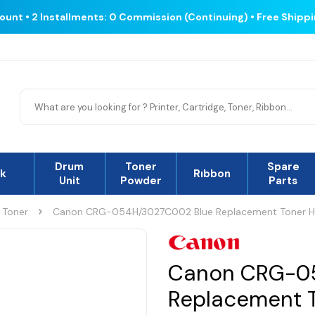
count • 2 Installments: 0 Commission (Continuing) • Free Shipp
Drum
Toner
Spare
nk
Rıbbon
Unit
Powder
Parts
 Toner
Canon CRG-054H/3027C002 Blue Replacement Toner Hi
Canon CRG-0
Replacement T