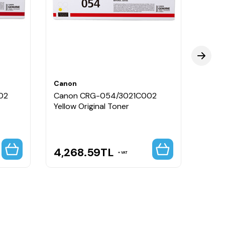
Canon
Cano
02
Canon CRG-054/3021C002
Cano
Yellow Original Toner
Black
Capa
 tanırken baskı kalitesinden ödün vermez.
4,268.59
TL
5,9
VAT