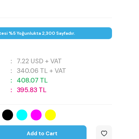
tesi %5 Yoğunlukta 2,300 Sayfadır.
:
7.22
USD + VAT
:
340.06
TL + VAT
:
408.07
TL
:
395.83
TL
Add to Cart