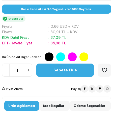
Baskı Kapasitesi %5 Yoğunlukta 1,500 Sayfadır.
Stokta Var
Fiyatı
:
0,66
USD + KDV
Fiyatı
:
30,91
TL + KDV
KDV Dahil Fiyat
:
37,09
TL
EFT-Havale Fiyat
:
35,98
TL
Bu Ürüne Ait Diğer Renkler :
Sepete Ekle
Fiyat Alarmı
Paylaş
Ürün Açıklaması
İade Koşulları
Ödeme Seçenekleri