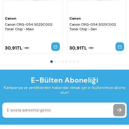
Canon
Canon
Canon CRG-054 3023C002
Canon CRG-054 3021C002
Toner Chip - Mavi
Toner Chip - Sarı
30,91
TL
30,91
TL
KDV
KDV
E-Bülten Aboneliği
Kampanya ve yeniliklerden haberdar olmak için e-bültenimize abone
olun!