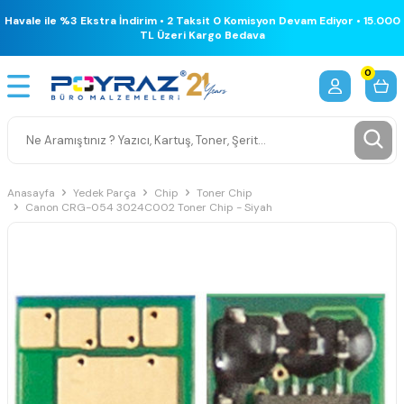
Havale ile %3 Ekstra İndirim • 2 Taksit 0 Komisyon Devam Ediyor • 15.000
TL Üzeri Kargo Bedava
0
Anasayfa
Yedek Parça
Chip
Toner Chip
Canon CRG-054 3024C002 Toner Chip - Siyah