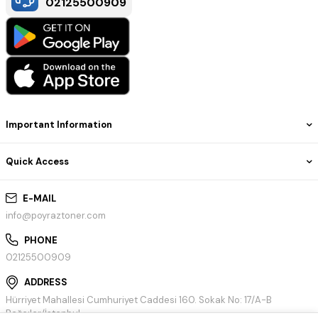
02125500909
Important Information
Quick Access
E-MAIL
info@poyraztoner.com
PHONE
02125500909
ADDRESS
Hürriyet Mahallesi Cumhuriyet Caddesi 160. Sokak No: 17/A-B
Bağcılar/İstanbul