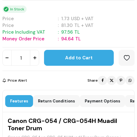
In Stock
Price
:
1.73
USD + VAT
Price
:
81.30
TL + VAT
Price Including VAT
:
97.56
TL
Money Order Price
:
94.64
TL
Add to Cart
Price Alert
Share
Features
Return Conditions
Payment Options
Rat
Canon CRG-054 / CRG-054H Muadil
Toner Drum