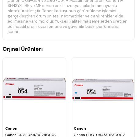
Canon CRG-054 ve CRG-054H Muadil Toner Drum, Canon i-
SENSYS LBP ve MF serisi renkli lazer yazıcılarla tam uyumlu
olarak üretilmiştir. Toner kartuşunun görüntüleme işlemini
gerçekleştiren drum ünitesi, net metinler ve canlı renkler elde
edilmesine yardımcı olur. Yüksek kaliteli malzemelerden üretilen
bu muadil drum, uzun ömürlü ve güvenilir baskı performansı
sunar.
📦 Ürün Bilgileri
Orjinal Ürünleri
✔ Ürün:
Muadil Toner Drum
✔ Uyumlu Modeller:
Canon CRG-054 / CRG-054H
✔ Ürün Tipi:
Drum Ünitesi
✔ Baskı Teknolojisi:
Renkli Lazer
✔ Uyumluluk:
Canon CRG-054 ve CRG-054H toner
kartuşları
✔ Kullanım Alanı:
Toner kartuşu yenileme ve bakım işlemleri
🖨️ Uyumlu Yazıcı Modelleri
Canon i-SENSYS LBP-621Cw
Canon i-SENSYS LBP-623Cdw
Canon i-SENSYS LBP-640C
Canon i-SENSYS MF-640C
Canon
Canon
Canon i-SENSYS MF-641Cn
Canon CRG-054/3024C002
Canon CRG-054/3023C002