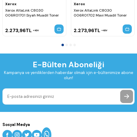
Xerox
Xerox
Xerox AltaLink C8030
Xerox AltaLink C8030
006R01701 Siyah Muadil Toner
006R01702 Mavi Muadil Toner
2.273,96
TL
2.273,96
TL
KDV
KDV
E-Bülten Aboneliği
Kampanya ve yeniliklerden haberdar olmak için e-bültenimize abone
olun!
Sosyal Medya