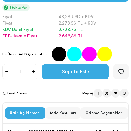
Stokta Var
Fiyatı
:
48,28
USD + KDV
Fiyatı
:
2.273,96
TL + KDV
KDV Dahil Fiyat
:
2.728,75
TL
EFT-Havale Fiyat
:
2.646,89
TL
Bu Ürüne Ait Diğer Renkler :
Sepete Ekle
Fiyat Alarmı
Paylaş
Ürün Açıklaması
İade Koşulları
Ödeme Seçenekleri