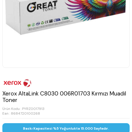
Xerox AltaLink C8030 006R01703 Kırmızı Muadil
Toner
Ürün Kodu :
PYRZ0017913
Ean : 8684720100268
Baskı Kapasitesi %5 Yoğunlukta 15.000 Sayfadır.