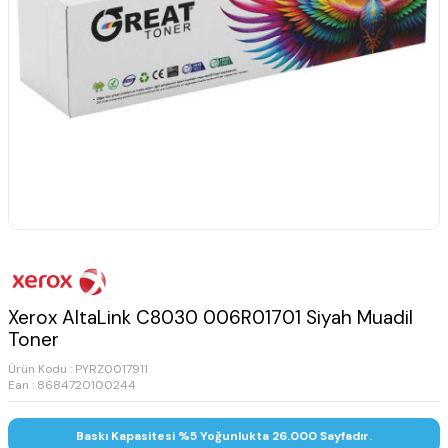
Xerox AltaLink C8030 006R01701 Siyah Muadil
Toner
Ürün Kodu :
PYRZ0017911
Ean : 8684720100244
Baskı Kapasitesi %5 Yoğunlukta 26.000 Sayfadır.