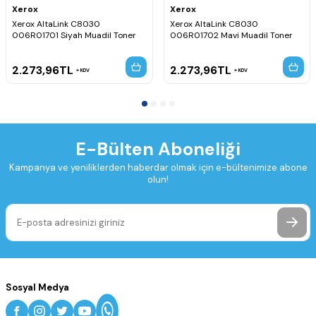
tarafından teyit edilmelidir.
Xerox
Xerox
Xerox AltaLink C8030
Xerox AltaLink C8030
006R01701 Siyah Muadil Toner
006R01702 Mavi Muadil Toner
2.273,96
TL
2.273,96
TL
KDV
KDV
E-Bülten Aboneliği
Kampanya ve yeniliklerden haberdar olmak için e-bültenimize abone
olun!
Sosyal Medya