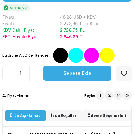
Stokta Var
Fiyatı
:
48,28
USD + KDV
Fiyatı
:
2.273,96
TL + KDV
KDV Dahil Fiyat
:
2.728,75
TL
EFT-Havale Fiyat
:
2.646,89
TL
Bu Ürüne Ait Diğer Renkler :
Sepete Ekle
Fiyat Alarmı
Paylaş
Ürün Açıklaması
İade Koşulları
Ödeme Seçenekleri