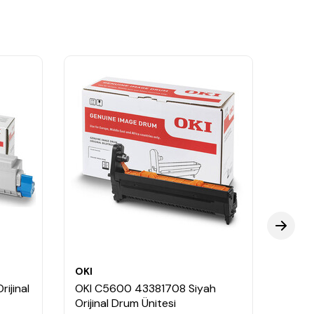
OKI
OKI
ijinal
OKI C5600 43381708 Siyah
OKI C
Orijinal Drum Ünitesi
Mavi 