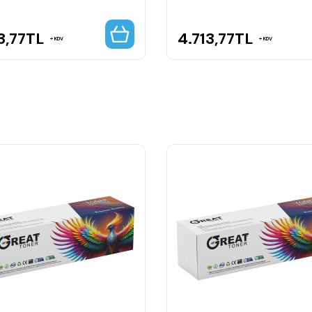
3,77
TL
4.713,77
TL
KDV
KDV