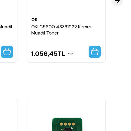
OKI
OKI
Muadil
OKI C5600 43381922 Kırmızı
OKI 
Muadil Toner
Muadi
1.056,45
TL
1.19
KDV