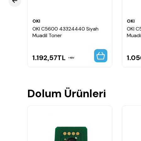
OKI
OKI
zı
OKI C5600 43324440 Siyah
OKI C
Muadil Toner
Muadi
1.192,57
TL
1.05
KDV
Dolum Ürünleri