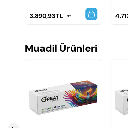
3.890,93
TL
4.71
KDV
Muadil Ürünleri