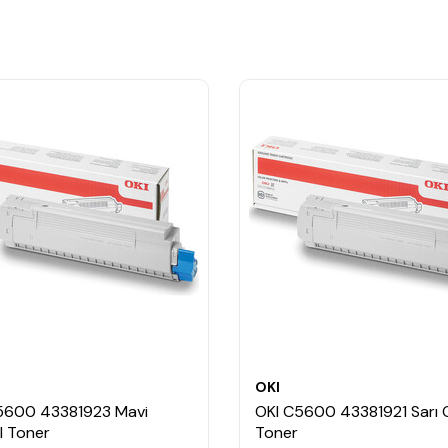
OKI
5600 43381923 Mavi
OKI C5600 43381921 Sarı Or
al Toner
Toner