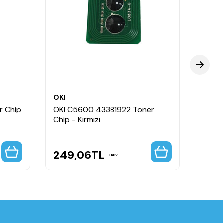
OKI
OKI
r Chip
OKI C5600 43381922 Toner
OKI 
Chip - Kırmızı
249,06
TL
326
KDV