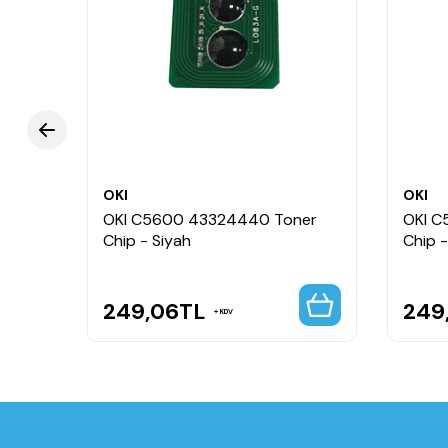
OKI
OKI
Drum
OKI C5600 43324440 Toner
OKI C
Chip - Siyah
Chip -
249,06
TL
249
KDV