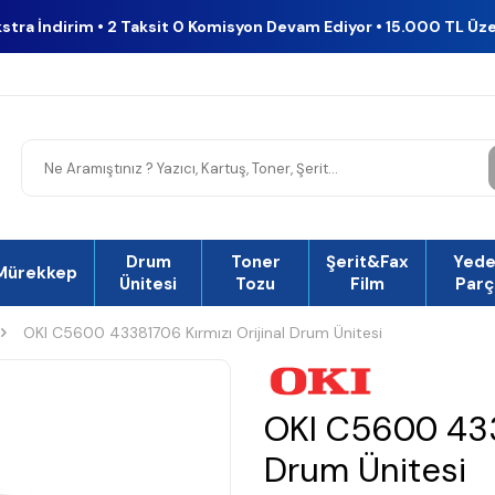
kstra İndirim • 2 Taksit 0 Komisyon Devam Ediyor • 15.000 TL Üz
Drum
Toner
Şerit&Fax
Yed
Mürekkep
Ünitesi
Tozu
Film
Parç
OKI C5600 43381706 Kırmızı Orijinal Drum Ünitesi
OKI C5600 4338
Drum Ünitesi