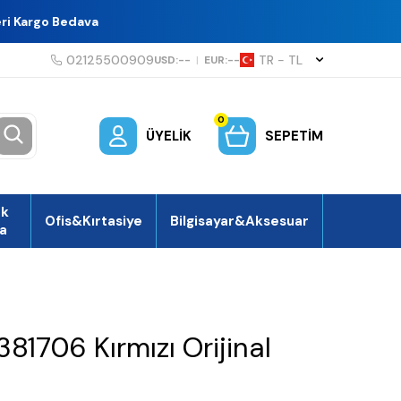
eri Kargo Bedava
02125500909
TR − TL
USD:
--
|
EUR:
--
0
ÜYELIK
SEPETIM
ek
Ofis&Kırtasiye
Bilgisayar&Aksesuar
a
1706 Kırmızı Orijinal