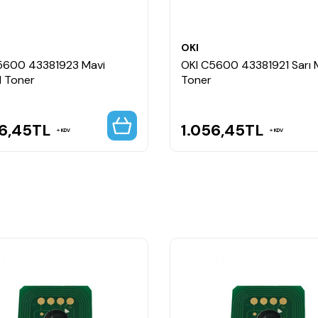
OKI
5600 43381923 Mavi
OKI C5600 43381921 Sarı 
l Toner
Toner
6,45
TL
1.056,45
TL
KDV
KDV