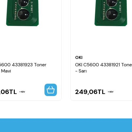
OKI
5600 43381923 Toner
OKI C5600 43381921 Tone
 Mavi
- Sarı
,06
TL
249,06
TL
KDV
KDV