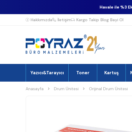
Havale ile %3 E
Hakkımızda
İletişim
Kargo Takip
Blog
Bayi Ol
Yazıcı&Tarayıcı
Toner
Kartuş
Anasayfa
Drum Ünitesi
Orijinal Drum Ünitesi