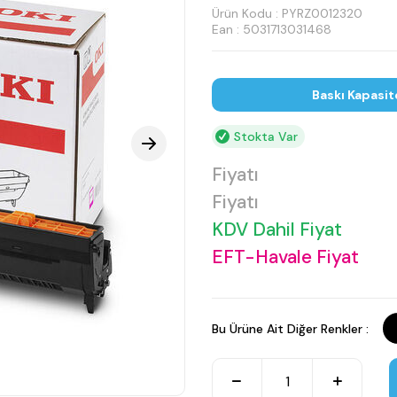
Ürün Kodu :
PYRZ0012320
Ean : 5031713031468
Baskı Kapasit
Stokta Var
Fiyatı
Fiyatı
KDV Dahil Fiyat
EFT-Havale Fiyat
Bu Ürüne Ait Diğer Renkler :