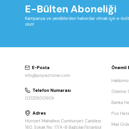
E-Bülten Aboneliği
Kampanya ve yeniliklerden haberdar olmak için e-bü
olun!
E-Posta
Önemli B
info@poyraztoner.com
Hakkımız
Telefon Numarası
Ödeme S
02125500909
Banka He
Adres
Pos Hata
Hürriyet Mahallesi Cumhuriyet Caddesi
Mail Ord
160. Sokak No: 17/A-B Bağcılar/İstanbul