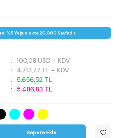
esi %5 Yoğunlukta 20,000 Sayfadır.
:
100,08
USD + KDV
:
4.713,77
TL + KDV
:
5.656,52
TL
:
5.486,83
TL
Sepete Ekle