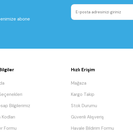
ltenimize abone
ilgiler
Hızlı Erişim
da
Mağaza
eçenekleri
Kargo Takip
sap Bilgilerimiz
Stok Durumu
 Kodları
Güvenli Alışveriş
er Formu
Havale Bildirim Formu