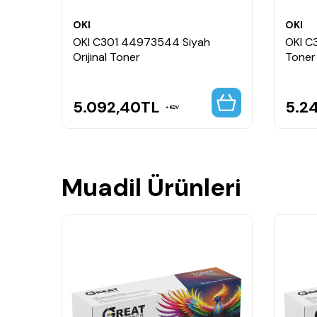
OKI
OKI
l
OKI C301 44973544 Siyah
OKI C3
Orijinal Toner
Toner
5.092,40
TL
5.2
KDV
Muadil Ürünleri