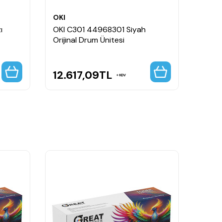
OKI
OKI
ı
OKI C301 44968301 Siyah
OKI C
Orijinal Drum Ünitesi
Fuser
12.617,09
TL
8.37
KDV