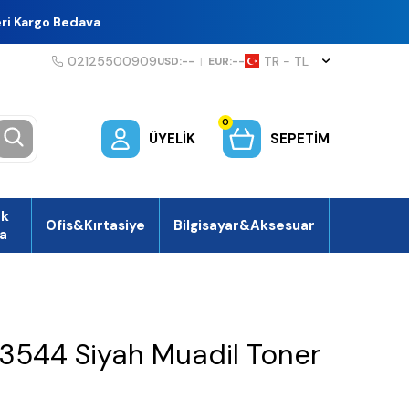
eri Kargo Bedava
02125500909
TR − TL
USD:
--
|
EUR:
--
0
ÜYELIK
SEPETIM
ek
Ofis&Kırtasiye
Bilgisayar&Aksesuar
a
3544 Siyah Muadil Toner