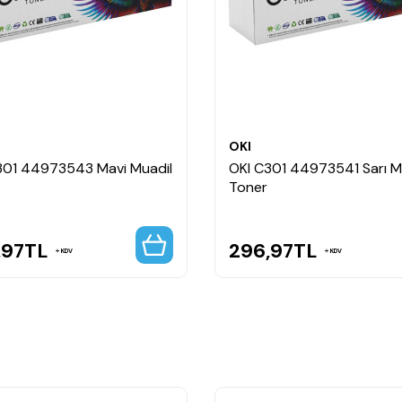
OKI
301 44973543 Mavi Muadil
OKI C301 44973541 Sarı M
Toner
,97
TL
296,97
TL
KDV
KDV