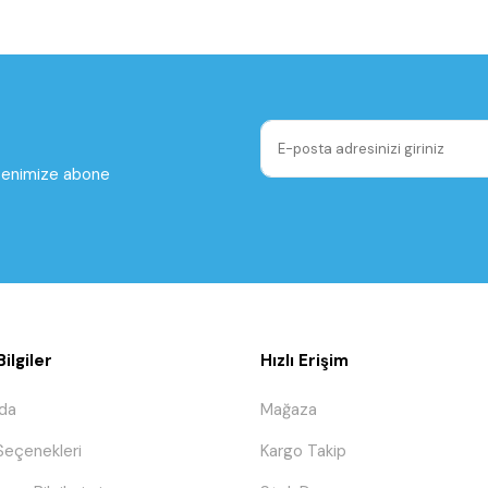
ltenimize abone
ilgiler
Hızlı Erişim
da
Mağaza
eçenekleri
Kargo Takip