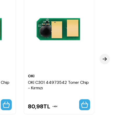
OKI
OKI
 Chip
OKI C301 44973542 Toner Chip
OKI 
- Kırmızı
- Siy
80,98
TL
80,
KDV