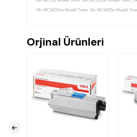
Oki MC332 Muadil Toner, Oki MC332Dn Muadil Toner, O
Oki MC342Dnw Muadil Toner, Oki MC342Dw Muadil Tone
Orjinal Ürünleri