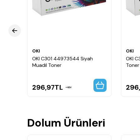
OKI
OKI
Muadil
OKI C301 44973544 Siyah
OKI C
Muadil Toner
Toner
296,97
TL
296
KDV
Dolum Ürünleri