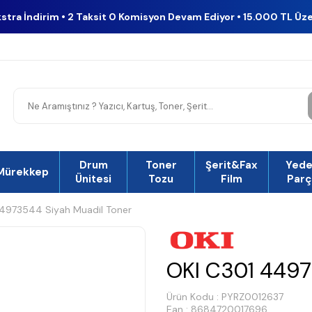
kstra İndirim • 2 Taksit 0 Komisyon Devam Ediyor • 15.000 TL Üz
Drum
Toner
Şerit&Fax
Yed
Mürekkep
Ünitesi
Tozu
Film
Parç
4973544 Siyah Muadil Toner
OKI C301 4497
Ürün Kodu :
PYRZ0012637
Ean : 8684720017696