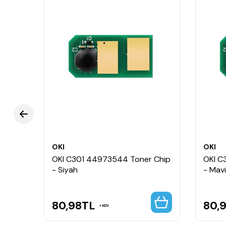
OKI
OKI
 Chip
OKI C301 44973544 Toner Chip
OKI C
- Siyah
- Mavi
80,98
TL
80,
KDV