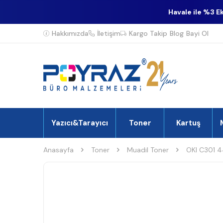
Havale ile %3 E
Hakkımızda
İletişim
Kargo Takip
Blog
Bayi Ol
Yazıcı&Tarayıcı
Toner
Kartuş
Anasayfa
Toner
Muadil Toner
OKI C301 4