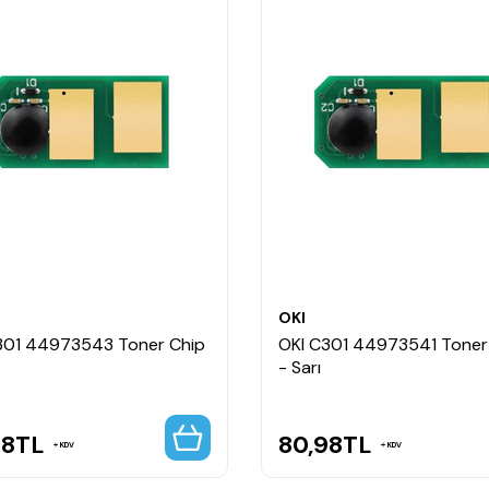
OKI
301 44973543 Toner Chip
OKI C301 44973541 Toner
- Sarı
98
TL
80,98
TL
KDV
KDV