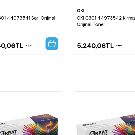
OKI
01 44973541 Sarı Orijinal
OKI C301 44973542 Kırmız
Orijinal Toner
40,06
TL
5.240,06
TL
KDV
KDV