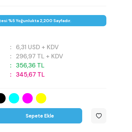
tesi %5 Yoğunlukta 2,200 Sayfadır.
:
6,31
USD + KDV
:
296,97
TL + KDV
:
356,36
TL
:
345,67
TL
Sepete Ekle