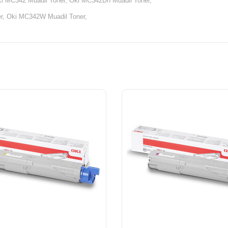
ki MC342 Muadil Toner, Oki MC342Dn Muadil Toner,
r, Oki MC342W Muadil Toner,