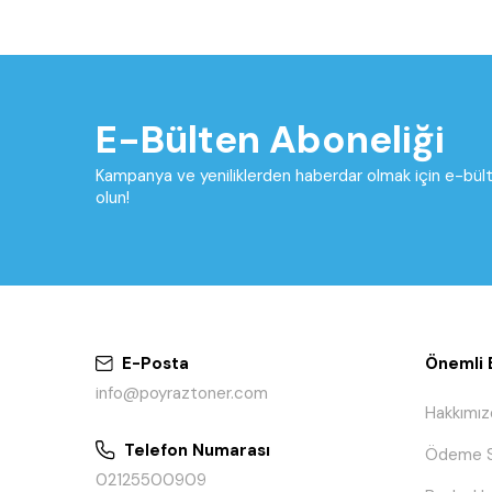
E-Bülten Aboneliği
Kampanya ve yeniliklerden haberdar olmak için e-bü
olun!
E-Posta
Önemli B
info@poyraztoner.com
Hakkımız
Telefon Numarası
Ödeme S
02125500909