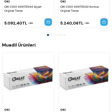
OKI
OKI
OKI C301 44973544 Siyah
OKI C301 44973542 Kırmızı
Orijinal Toner
Orijinal Toner
5.092,40
TL
5.240,06
TL
KDV
KDV
Muadil Ürünleri
OKI
OKI