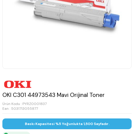
OKI C301 44973543 Mavi Orijinal Toner
Ürün Kodu :
PYRZ0001837
Ean : 5031713055877
Baskı Kapasitesi %5 Yoğunlukta 1,500 Sayfadır.