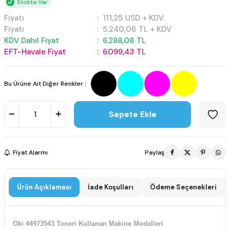
Stokta Var
Fiyatı
:
111,25
USD + KDV
Fiyatı
:
5.240,06
TL + KDV
KDV Dahil Fiyat
:
6.288,08
TL
EFT-Havale Fiyat
:
6.099,43
TL
Bu Ürüne Ait Diğer Renkler :
Sepete Ekle
Fiyat Alarmı
Paylaş
Ürün Açıklaması
İade Koşulları
Ödeme Seçenekleri
Oki 44973543 Toneri Kullanan Makine Modelleri