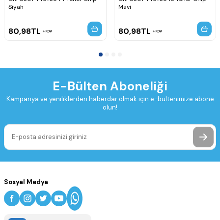
Siyah
Mavi
80,98
TL
80,98
TL
KDV
KDV
E-Bülten Aboneliği
Kampanya ve yeniliklerden haberdar olmak için e-bültenimize abone
olun!
Sosyal Medya