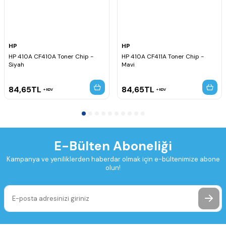
HP
HP
HP 410A CF410A Toner Chip -
HP 410A CF411A Toner Chip -
Siyah
Mavi
84,65
TL
84,65
TL
KDV
KDV
E-Bülten Aboneliği
Kampanya ve yeniliklerden haberdar olmak için e-bültenimize abone
olun!