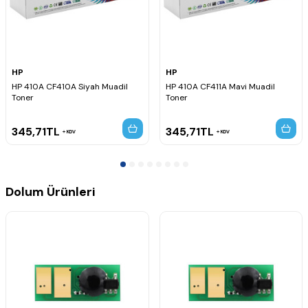
HP
HP
HP 410A CF410A Siyah Muadil
HP 410A CF411A Mavi Muadil
Toner
Toner
345,71
TL
345,71
TL
KDV
KDV
Dolum Ürünleri