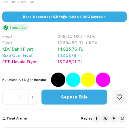
Ean : 889296531661
Baskı Kapasitesi %5 Yoğunlukta 5,000 Sayfadır.
Stokta Var
Fiyatı
:
238,00
USD + KDV
Fiyatı
:
12.354,80
TL + KDV
KDV Dahil Fiyat
:
14.825,76
TL
Size Özel Fiyat
:
13.451,76
TL
EFT-Havale Fiyat
:
13.048,21
TL
Bu Ürüne Ait Diğer Renkler :
Sepete Ekle
Fiyat Alarmı
Paylaş