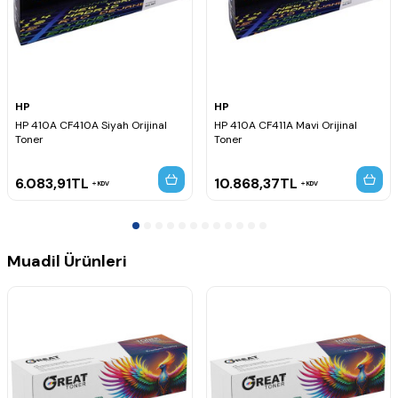
HP
HP
HP 410A CF410A Siyah Orijinal
HP 410A CF411A Mavi Orijinal
Toner
Toner
6.083,91
TL
10.868,37
TL
KDV
KDV
Muadil Ürünleri