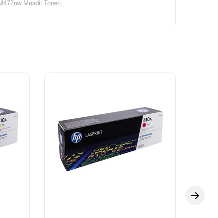
M477nw Muadil Toneri,