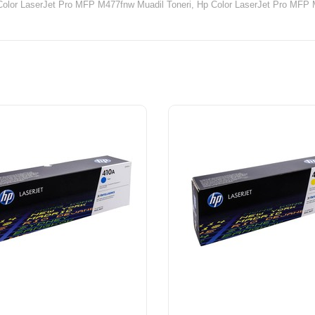
Color LaserJet Pro MFP M477fnw Muadil Toneri,
Hp Color LaserJet Pro MFP 