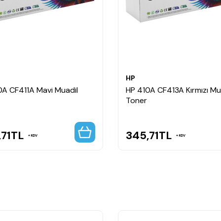
HP
0A CF411A Mavi Muadil
HP 410A CF413A Kırmızı Mu
Toner
71
TL
345,71
TL
KDV
KDV