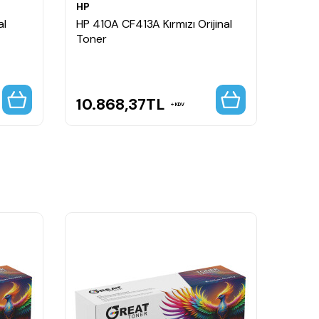
HP
HP
al
HP 410A CF413A Kırmızı Orijinal
HP 41
Toner
Kapasi
10.868,37
TL
14.
KDV