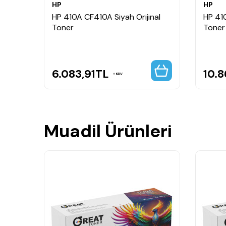
HP
HP
ksek
HP 410A CF410A Siyah Orijinal
HP 410
 Set
Toner
Toner
6.083,91
TL
10.8
KDV
Muadil Ürünleri