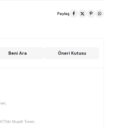
Paylaş
Beni Ara
Öneri Kutusu
eri,
77fdn Muadil Toneri,