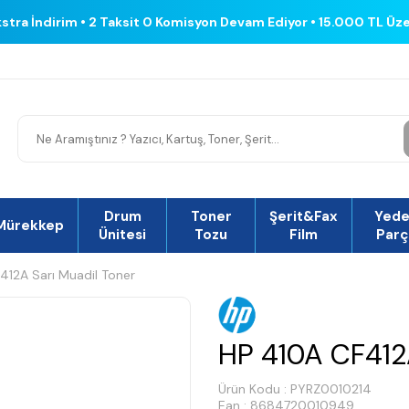
kstra İndirim • 2 Taksit 0 Komisyon Devam Ediyor • 15.000 TL Üz
Drum
Toner
Şerit&Fax
Yed
Mürekkep
Ünitesi
Tozu
Film
Parç
412A Sarı Muadil Toner
HP 410A CF412
Ürün Kodu :
PYRZ0010214
Ean : 8684720010949