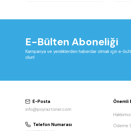
E-Bülten Aboneliği
Kampanya ve yeniliklerden haberdar olmak için e-bü
olun!
E-Posta
Önemli B
info@poyraztoner.com
Hakkımız
Telefon Numarası
Ödeme S