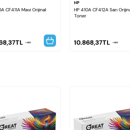
HP
A CF411A Mavi Orijinal
HP 410A CF412A Sarı Orijin
Toner
68,37
TL
10.868,37
TL
KDV
KDV