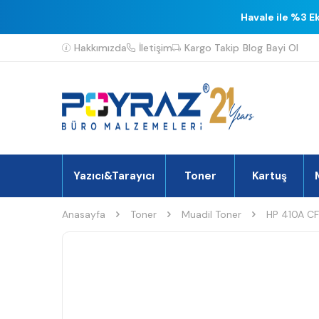
Havale ile %3 E
Hakkımızda
İletişim
Kargo Takip
Blog
Bayi Ol
Yazıcı&Tarayıcı
Toner
Kartuş
Anasayfa
Toner
Muadil Toner
HP 410A CF