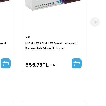
HP
HP
adil
HP 410X CF410X Siyah Yüksek
HP 41
Kapasiteli Muadil Toner
Kapas
555,78
TL
555
KDV