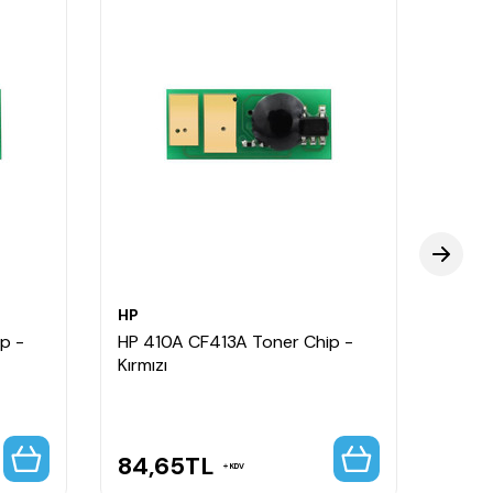
HP
HP
p -
HP 410A CF413A Toner Chip -
HP 4
Kırmızı
Kapas
84,65
TL
96,
KDV