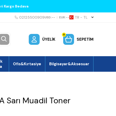
eri Kargo Bedava
02125500909
TR − TL
USD:
--
|
EUR:
--
0
ÜYELIK
SEPETIM
ek
Ofis&Kırtasiye
Bilgisayar&Aksesuar
a
A Sarı Muadil Toner