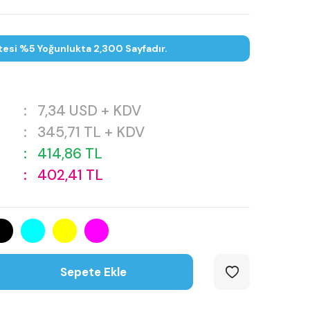
tesi %5 Yoğunlukta 2,300 Sayfadır.
:
7,34
USD + KDV
:
345,71
TL + KDV
:
414,86
TL
:
402,41
TL
Sepete Ekle