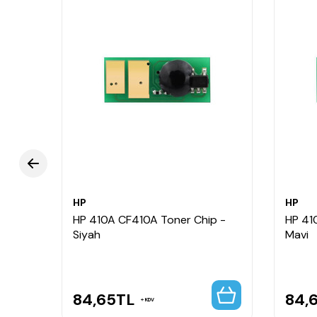
HP
HP
F412X
HP 410A CF410A Toner Chip -
HP 41
Siyah
Mavi
84,65
TL
84,
KDV