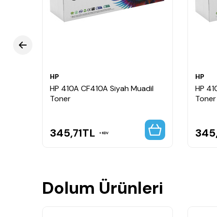
HP
HP
ksek
HP 410A CF410A Siyah Muadil
HP 41
Toner
Toner
345,71
TL
345,
KDV
Dolum Ürünleri