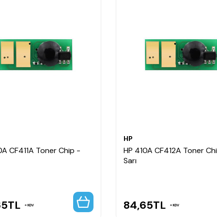
HP
0A CF411A Toner Chip -
HP 410A CF412A Toner Chi
Sarı
65
TL
84,65
TL
KDV
KDV