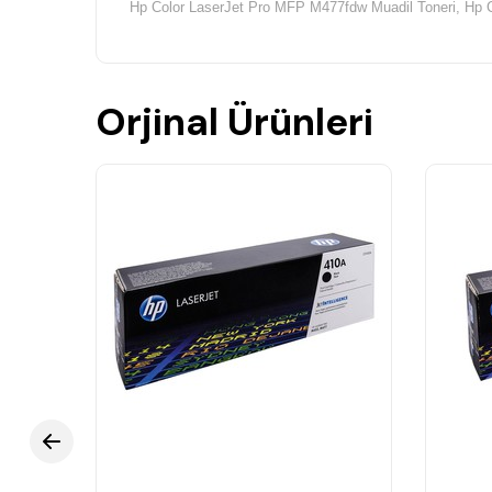
Hp Color LaserJet Pro MFP M477fdw Muadil Toneri,
Hp 
Orjinal Ürünleri