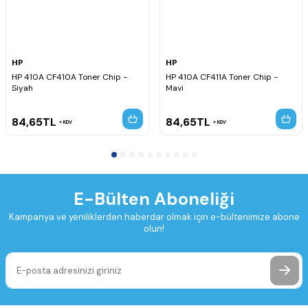
HP
HP
HP 410A CF410A Toner Chip -
HP 410A CF411A Toner Chip -
Siyah
Mavi
84,65
TL
84,65
TL
KDV
KDV
E-Bülten Aboneliği
Kampanya ve yeniliklerden haberdar olmak için e-bültenimize abone
olun!