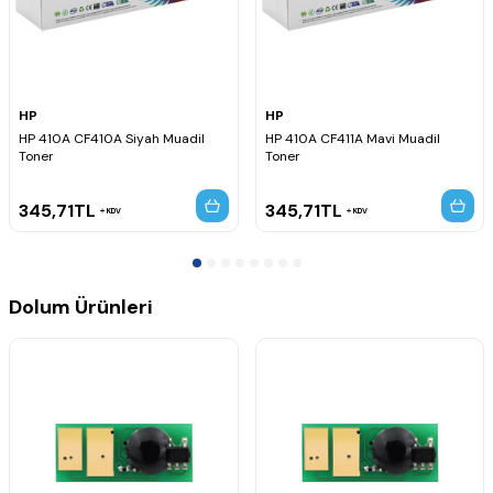
HP
HP
HP 410A CF410A Siyah Muadil
HP 410A CF411A Mavi Muadil
Toner
Toner
345,71
TL
345,71
TL
KDV
KDV
Dolum Ürünleri