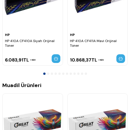
HP
HP
HP 410A CF410A Siyah Orijinal
HP 410A CF411A Mavi Orijinal
Toner
Toner
6.083,91
TL
10.868,37
TL
KDV
KDV
Muadil Ürünleri