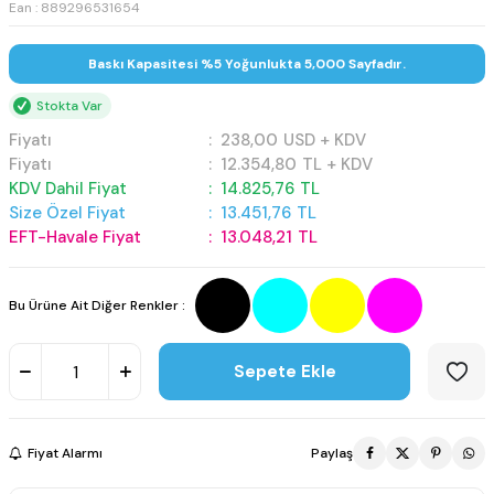
Ean : 889296531654
Baskı Kapasitesi %5 Yoğunlukta 5,000 Sayfadır.
Stokta Var
Fiyatı
:
238,00
USD + KDV
Fiyatı
:
12.354,80
TL + KDV
KDV Dahil Fiyat
:
14.825,76
TL
Size Özel Fiyat
:
13.451,76
TL
EFT-Havale Fiyat
:
13.048,21
TL
Bu Ürüne Ait Diğer Renkler :
Sepete Ekle
Fiyat Alarmı
Paylaş