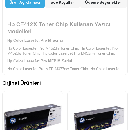
Ürün Açıklaması
İade Koşulları
Ödeme Seçenekleri
Hp CF412X Toner Chip Kullanan Yazıcı
Modelleri
Hp Color LaserJet Pro M Serisi
Hp Color LaserJet Pro M452dn Toner Chip,
Hp Color LaserJet Pro
M452dw Toner Chip,
Hp Color LaserJet Pro M452nw Toner Chip,
Hp Color LaserJet Pro MFP M Serisi
Hp Color LaserJet Pro MFP M377dw Toner Chip,
Hp Color LaserJet
Pro MFP M477dw Toner Chip,
Hp Color LaserJet Pro MFP M477fdn
Toner Chip,
Orjinal Ürünleri
Hp Color LaserJet Pro MFP M477fdw Toner Chip,
Hp Color LaserJet
Pro MFP M477fnw Toner Chip,
Hp Color LaserJet Pro MFP M477nw
Toner Chip,