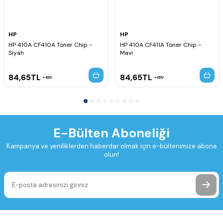
HP
HP
HP 410A CF410A Toner Chip -
HP 410A CF411A Toner Chip -
Siyah
Mavi
84,65
TL
84,65
TL
KDV
KDV
E-Bülten Aboneliği
Kampanya ve yeniliklerden haberdar olmak için e-bültenimize abone
olun!