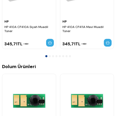
HP
HP
HP 410A CF410A Siyah Muadil
HP 410A CF411A Mavi Muadil
Toner
Toner
345,71
TL
345,71
TL
KDV
KDV
Dolum Ürünleri