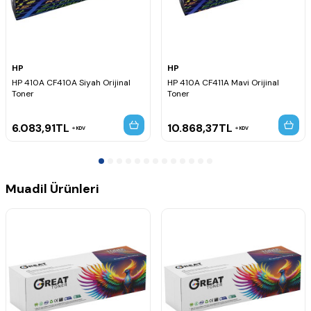
HP
HP
HP 410A CF410A Siyah Orijinal
HP 410A CF411A Mavi Orijinal
Toner
Toner
6.083,91
TL
10.868,37
TL
KDV
KDV
Muadil Ürünleri