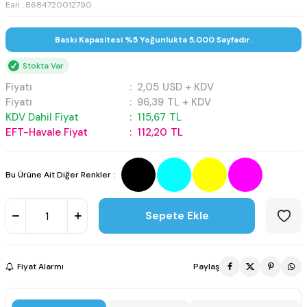
Ean : 8684720012790
Baskı Kapasitesi %5 Yoğunlukta 5,000 Sayfadır.
Stokta Var
Fiyatı
:
2,05
USD + KDV
Fiyatı
:
96,39
TL + KDV
KDV Dahil Fiyat
:
115,67
TL
EFT-Havale Fiyat
:
112,20
TL
Bu Ürüne Ait Diğer Renkler :
Sepete Ekle
Fiyat Alarmı
Paylaş