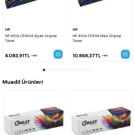
HP
HP
HP 410A CF410A Siyah Orijinal
HP 410A CF411A Mavi Orijinal
Toner
Toner
6.083,91
TL
10.868,37
TL
KDV
KDV
Muadil Ürünleri