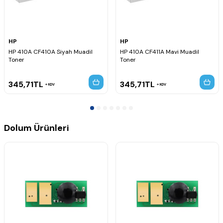
HP
HP
HP 410A CF410A Siyah Muadil
HP 410A CF411A Mavi Muadil
Toner
Toner
345,71
TL
345,71
TL
KDV
KDV
Dolum Ürünleri