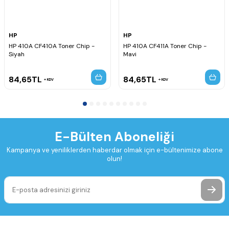
HP
HP
HP 410A CF410A Toner Chip -
HP 410A CF411A Toner Chip -
Siyah
Mavi
84,65
TL
84,65
TL
KDV
KDV
E-Bülten Aboneliği
Kampanya ve yeniliklerden haberdar olmak için e-bültenimize abone
olun!