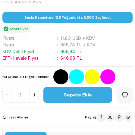
Ean : 8684720010925
Baskı Kapasitesi %5 Yoğunlukta 6,500 Sayfadır.
Stokta Var
Fiyatı
:
11,80
USD + KDV
Fiyatı
:
555,78
TL + KDV
KDV Dahil Fiyat
:
666,94
TL
EFT-Havale Fiyat
:
646,93
TL
Bu Ürüne Ait Diğer Renkler :
Sepete Ekle
Fiyat Alarmı
Paylaş