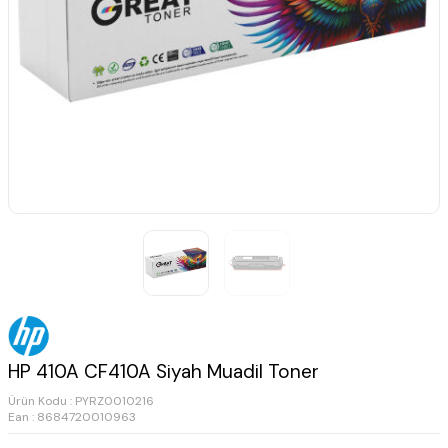
HP 410A CF410A Siyah Muadil Toner
Ürün Kodu :
PYRZ0010216
Ean : 8684720010963