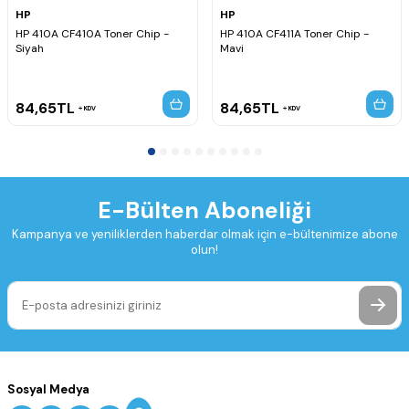
HP
HP
HP 410A CF410A Toner Chip -
HP 410A CF411A Toner Chip -
Siyah
Mavi
84,65
TL
84,65
TL
KDV
KDV
E-Bülten Aboneliği
Kampanya ve yeniliklerden haberdar olmak için e-bültenimize abone
olun!
Sosyal Medya