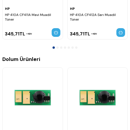
HP
HP
HP 410A CF411A Mavi Muadil
HP 410A CF412A Sarı Muadil
Toner
Toner
345,71
TL
345,71
TL
KDV
KDV
Dolum Ürünleri