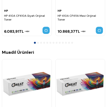
HP
HP
HP 410A CF410A Siyah Orijinal
HP 410A CF411A Mavi Orijinal
Toner
Toner
6.083,91
TL
10.868,37
TL
KDV
KDV
Muadil Ürünleri