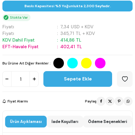
Baskı Kapasitesi %5 Yoğunlukta 2,300 Sayfadır.
Stokta Var
Fiyatı
:
7,34
USD + KDV
Fiyatı
:
345,71
TL + KDV
KDV Dahil Fiyat
:
414,86
TL
EFT-Havale Fiyat
:
402,41
TL
Bu Ürüne Ait Diğer Renkler :
Sepete Ekle
Fiyat Alarmı
Paylaş
Ürün Açıklaması
İade Koşulları
Ödeme Seçenekleri