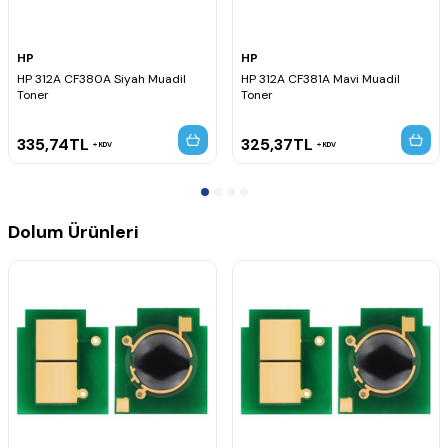
HP
HP
HP 312A CF380A Siyah Muadil
HP 312A CF381A Mavi Muadil
Toner
Toner
335,74
TL
325,37
TL
KDV
KDV
Dolum Ürünleri