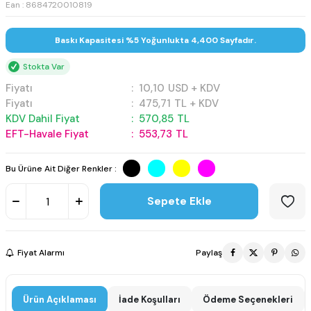
Ean : 8684720010819
Baskı Kapasitesi %5 Yoğunlukta 4,400 Sayfadır.
Stokta Var
Fiyatı
:
10,10
USD + KDV
Fiyatı
:
475,71
TL + KDV
KDV Dahil Fiyat
:
570,85
TL
EFT-Havale Fiyat
:
553,73
TL
Bu Ürüne Ait Diğer Renkler :
Sepete Ekle
Fiyat Alarmı
Paylaş
Ürün Açıklaması
İade Koşulları
Ödeme Seçenekleri