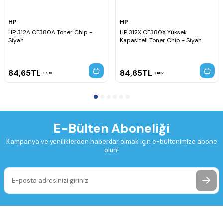
HP
HP
HP 312A CF380A Toner Chip -
HP 312X CF380X Yüksek
Siyah
Kapasiteli Toner Chip - Siyah
84,65
TL
84,65
TL
KDV
KDV
E-Bülten Aboneliği
Kampanya ve yeniliklerden haberdar olmak için e-bültenimize abone
olun!