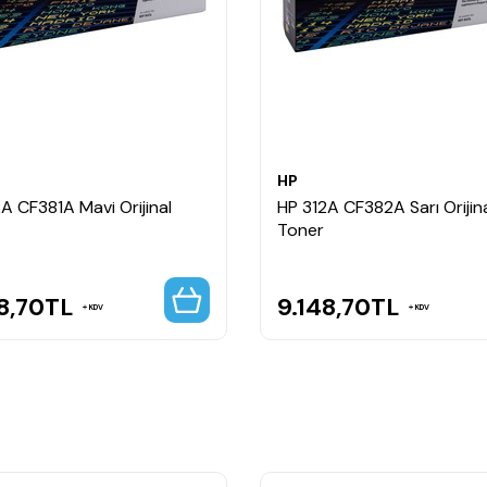
ns sağlar.
HP
A CF381A Mavi Orijinal
HP 312A CF382A Sarı Orijin
Toner
8,70
TL
9.148,70
TL
KDV
KDV