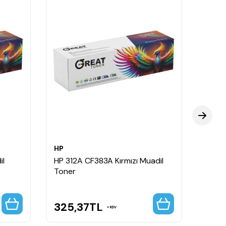
HP
HP
il
HP 312A CF383A Kırmızı Muadil
HP 31
Toner
Tone
325,37
TL
335
KDV