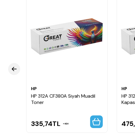
HP
HP
dil
HP 312A CF380A Siyah Muadil
HP 31
Toner
Kapasi
335,74
TL
475,
KDV