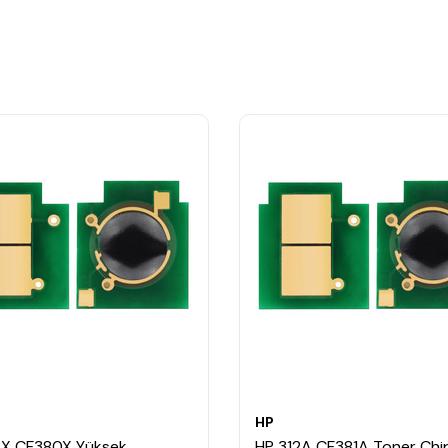
HP
2X CF380X Yüksek
HP 312A CF381A Toner Chi