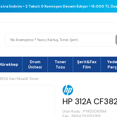
kstra İndirim • 2 Taksit 0 Komisyon Devam Ediyor • 15.000 TL Üz
Drum
Toner
Şerit&Fax
Yed
Mürekkep
Ünitesi
Tozu
Film
Parç
382A Sarı Muadil Toner
HP 312A CF382
Ürün Kodu :
PYRZ0010194
Ean : 8684720010789