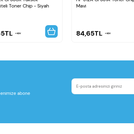
teli Toner Chip - Siyah
Mavi
65
TL
84,65
TL
KDV
KDV
ltenimize abone