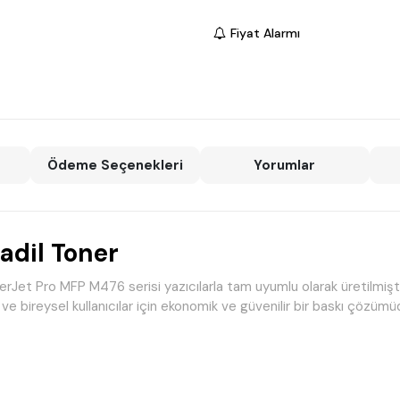
Fiyat Alarmı
Ödeme Seçenekleri
Yorumlar
adil Toner
et Pro MFP M476 serisi yazıcılarla tam uyumlu olarak üretilmiştir. 
e bireysel kullanıcılar için ekonomik ve güvenilir bir baskı çözümü