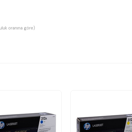
uluk oranına göre)
tonerdir.
 sağlar.