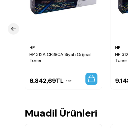
Yoğun ofis ve günlük baskılar için idealdir.
Kaliteli bileşenleri sayesinde güvenilir performa
Kullanım Alanları
Renkli ofis belgeleri
Sunum ve rapor baskıları
Grafik ve tasarım çıktıları
Kurumsal dokümanlar
HP
HP
Profesyonel renkli baskılar
al
HP 312A CF380A Siyah Orijinal
HP 312
Toner
Toner
6.842,69
TL
9.14
KDV
Muadil Ürünleri