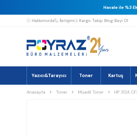
Havale ile %3 E
Hakkımızda
İletişim
Kargo Takip
Blog
Bayi Ol
Yazıcı&Tarayıcı
Toner
Kartuş
Anasayfa
Toner
Muadil Toner
HP 312A CF