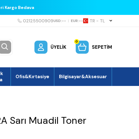
eri Kargo Bedava
02125500909
TR − TL
USD:
--
|
EUR:
--
0
ÜYELIK
SEPETIM
ek
Ofis&Kırtasiye
Bilgisayar&Aksesuar
a
A Sarı Muadil Toner