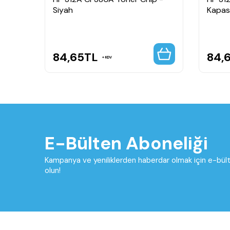
adil
Siyah
Kapasi
84,65
TL
84,
KDV
E-Bülten Aboneliği
Kampanya ve yeniliklerden haberdar olmak için e-bü
olun!