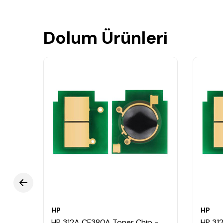
Dolum Ürünleri
HP
HP
80X
HP 312A CF380A Toner Chip -
HP 31