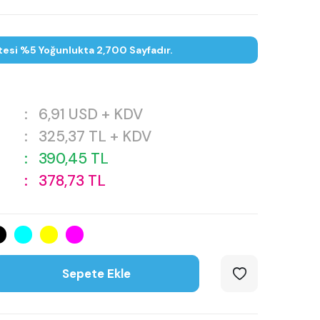
tesi %5 Yoğunlukta 2,700 Sayfadır.
:
6,91
USD + KDV
:
325,37
TL + KDV
:
390,45
TL
:
378,73
TL
Sepete Ekle