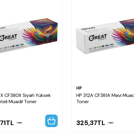
HP
2X CF380X Siyah Yüksek
HP 312A CF381A Mavi Muad
teli Muadil Toner
Toner
71
TL
325,37
TL
KDV
KDV