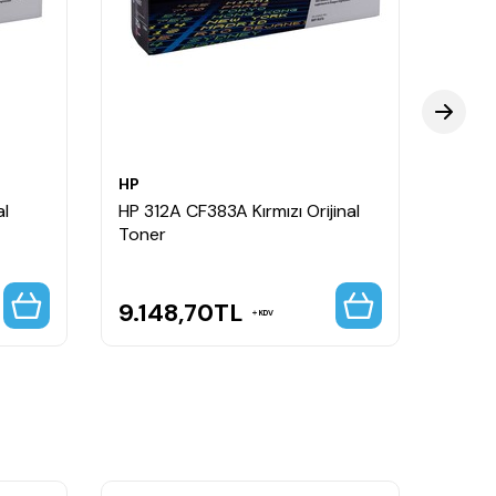
HP
HP
al
HP 312A CF383A Kırmızı Orijinal
HP 31
Toner
Kapasi
9.148,70
TL
7.7
KDV