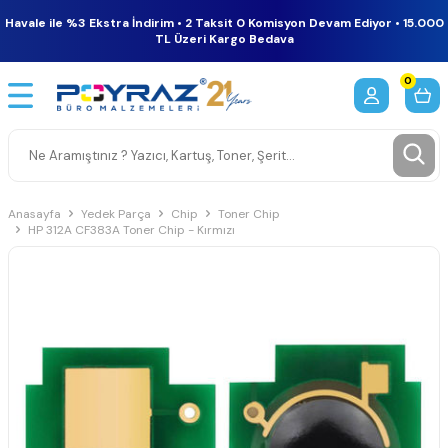
Havale ile %3 Ekstra İndirim • 2 Taksit 0 Komisyon Devam Ediyor • 15.000
TL Üzeri Kargo Bedava
0
Anasayfa
Yedek Parça
Chip
Toner Chip
HP 312A CF383A Toner Chip - Kırmızı