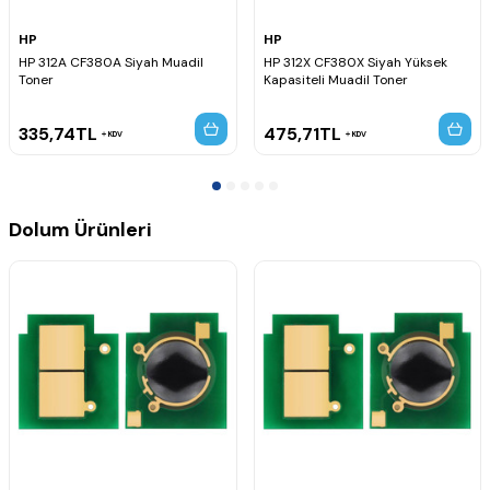
HP
HP
HP 312A CF380A Siyah Muadil
HP 312X CF380X Siyah Yüksek
Toner
Kapasiteli Muadil Toner
335,74
TL
475,71
TL
KDV
KDV
Dolum Ürünleri