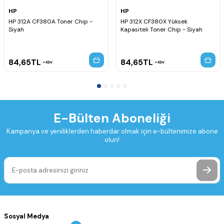
HP
HP
HP 312A CF380A Toner Chip -
HP 312X CF380X Yüksek
Siyah
Kapasiteli Toner Chip - Siyah
84,65
TL
84,65
TL
KDV
KDV
E-Bülten Aboneliği
Kampanya ve yeniliklerden haberdar olmak için e-bültenimize abone
olun!
Sosyal Medya