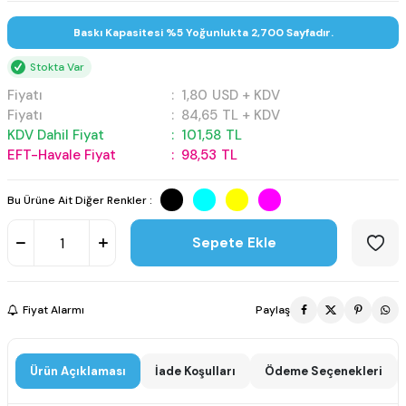
Baskı Kapasitesi %5 Yoğunlukta 2,700 Sayfadır.
Stokta Var
Fiyatı
:
1,80
USD + KDV
Fiyatı
:
84,65
TL + KDV
KDV Dahil Fiyat
:
101,58
TL
EFT-Havale Fiyat
:
98,53
TL
Bu Ürüne Ait Diğer Renkler :
Sepete Ekle
Fiyat Alarmı
Paylaş
Ürün Açıklaması
İade Koşulları
Ödeme Seçenekleri