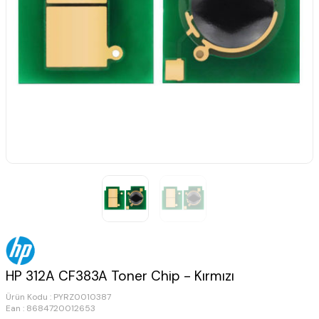
HP 312A CF383A Toner Chip - Kırmızı
Ürün Kodu :
PYRZ0010387
Ean : 8684720012653