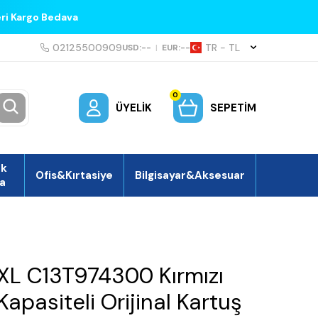
eri Kargo Bedava
02125500909
TR − TL
USD:
--
|
EUR:
--
0
ÜYELIK
SEPETIM
ek
Ofis&Kırtasiye
Bilgisayar&Aksesuar
a
L C13T974300 Kırmızı
apasiteli Orijinal Kartuş