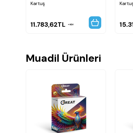
Kartuş
Kartu
11.783,62
TL
15.3
KDV
Muadil Ürünleri