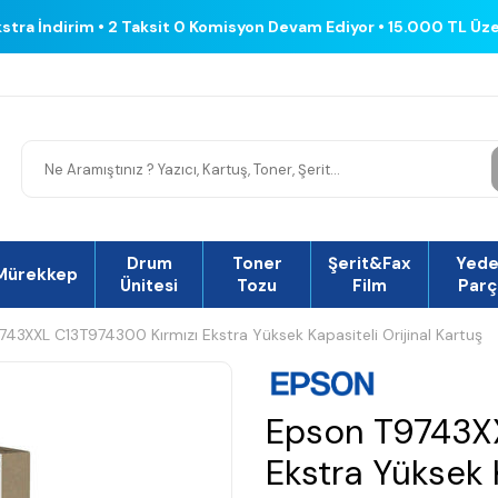
kstra İndirim • 2 Taksit 0 Komisyon Devam Ediyor • 15.000 TL Üz
Drum
Toner
Şerit&Fax
Yed
Mürekkep
Ünitesi
Tozu
Film
Parç
43XXL C13T974300 Kırmızı Ekstra Yüksek Kapasiteli Orijinal Kartuş
Epson T9743XX
Ekstra Yüksek K