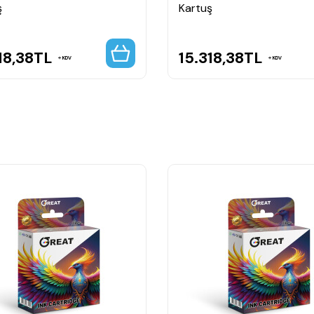
ş
Kartuş
18,38
TL
15.318,38
TL
KDV
KDV