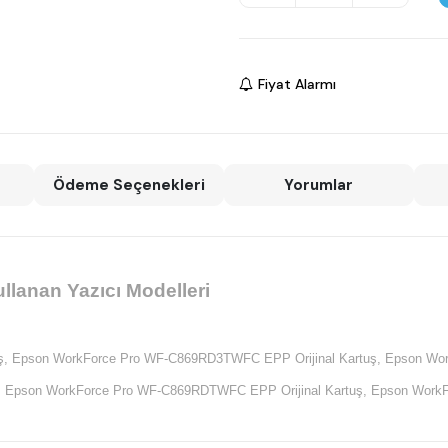
Fiyat Alarmı
Ödeme Seçenekleri
Yorumlar
lanan Yazıcı Modelleri
ş,
Epson WorkForce Pro WF-C869RD3TWFC EPP Orijinal Kartuş,
Epson Wor
,
Epson WorkForce Pro WF-C869RDTWFC EPP Orijinal Kartuş,
Epson WorkF