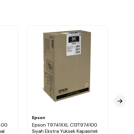
Epson
Epso
400
Epson T9741XXL C13T974100
Epso
nal
Siyah Ekstra Yüksek Kapasiteli
Mavi 