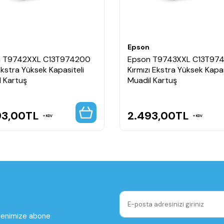
Epson
n T9742XXL C13T974200
Epson T9743XXL C13T97
kstra Yüksek Kapasiteli
Kırmızı Ekstra Yüksek Kapas
l Kartuş
Muadil Kartuş
93,00
TL
2.493,00
TL
KDV
KDV
ltenimize abone