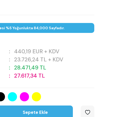
esi %5 Yoğunlukta 84,000 Sayfadır.
:
440,19
EUR + KDV
:
23.726,24
TL + KDV
:
28.471,49
TL
:
27.617,34
TL
Sepete Ekle