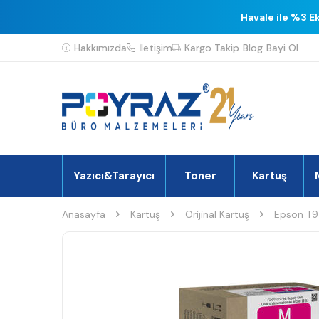
Havale ile %3 E
Hakkımızda
İletişim
Kargo Takip
Blog
Bayi Ol
Yazıcı&Tarayıcı
Toner
Kartuş
Anasayfa
Kartuş
Orijinal Kartuş
Epson T97