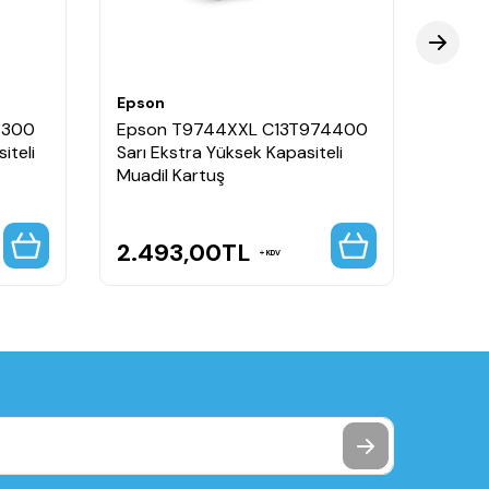
Epson
Epso
4300
Epson T9744XXL C13T974400
Epso
iteli
Sarı Ekstra Yüksek Kapasiteli
Mavi 
Muadil Kartuş
Kartu
2.493,00
TL
1.4
KDV