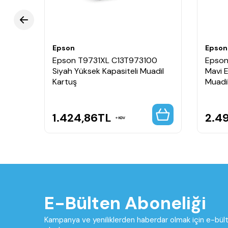
Epson
Epson
400
Epson T9731XL C13T973100
Epso
il
Siyah Yüksek Kapasiteli Muadil
Mavi E
Kartuş
Muadi
1.424,86
TL
2.4
KDV
E-Bülten Aboneliği
Kampanya ve yeniliklerden haberdar olmak için e-bü