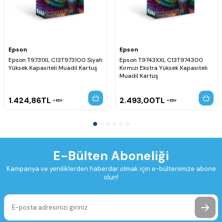
Epson
Epson
Epson T9731XL C13T973100 Siyah
Epson T9743XXL C13T974300
Yüksek Kapasiteli Muadil Kartuş
Kırmızı Ekstra Yüksek Kapasiteli
Muadil Kartuş
1.424,86
TL
2.493,00
TL
KDV
KDV
E-Bülten Aboneliği
Kampanya ve yeniliklerden haberdar olmak için e-bültenimize abone
olun!