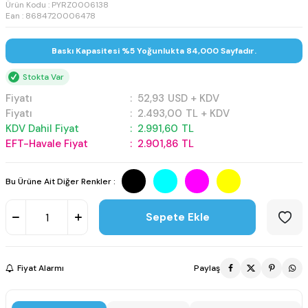
Ürün Kodu :
PYRZ0006138
Ean : 8684720006478
Baskı Kapasitesi %5 Yoğunlukta 84,000 Sayfadır.
Stokta Var
Fiyatı
:
52,93
USD + KDV
Fiyatı
:
2.493,00
TL + KDV
KDV Dahil Fiyat
:
2.991,60
TL
EFT-Havale Fiyat
:
2.901,86
TL
Bu Ürüne Ait Diğer Renkler :
Sepete Ekle
Fiyat Alarmı
Paylaş