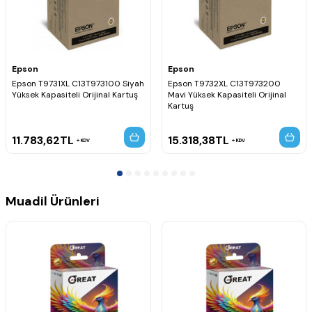
Epson
Epson
Epson T9731XL C13T973100 Siyah
Epson T9732XL C13T973200
Yüksek Kapasiteli Orijinal Kartuş
Mavi Yüksek Kapasiteli Orijinal
Kartuş
11.783,62
TL
15.318,38
TL
KDV
KDV
Muadil Ürünleri