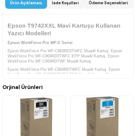
Ürün Açıklaması
İade Koşulları
Ödeme Seçenekleri
Epson T9742XXL Mavi Kartuşu Kullanan
Yazıcı Modelleri
Epson WorkForce Pro WF-C Serisi
Epson WorkForce Pro WF-C869RD3TWFC Muadil Kartuş,
Epson
WorkForce Pro WF-C869RD3TWFC EPP Muadil Kartuş,
Epson
WorkForce Pro WF-C869RDTWF Muadil Kartuş,
Epson WorkForce Pro WF-C869RDTWFC Muadil Kartuş,
Epson
WorkForce Pro WF-C869RDTWFC EPP Muadil Kartuş,
Epson
WorkForce Pro WF-C869RDTWF EPP Muadil Kartuş,
Orjinal Ürünleri