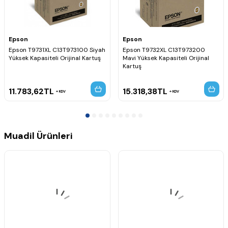
Epson
Epson
Epson T9731XL C13T973100 Siyah
Epson T9732XL C13T973200
Yüksek Kapasiteli Orijinal Kartuş
Mavi Yüksek Kapasiteli Orijinal
Kartuş
11.783,62
TL
15.318,38
TL
KDV
KDV
Muadil Ürünleri