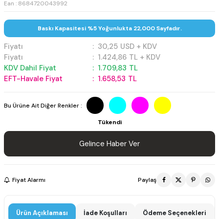
Ean : 8684720043992
Baskı Kapasitesi %5 Yoğunlukta 22,000 Sayfadır.
Fiyatı
:
30,25
USD + KDV
Fiyatı
:
1.424,86
TL + KDV
KDV Dahil Fiyat
:
1.709,83
TL
EFT-Havale Fiyat
:
1.658,53
TL
Bu Ürüne Ait Diğer Renkler :
Tükendi
Gelince Haber Ver
Fiyat Alarmı
Paylaş
Ürün Açıklaması
İade Koşulları
Ödeme Seçenekleri