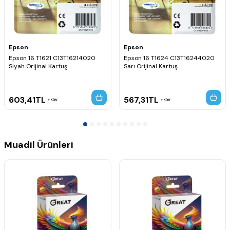
Epson
Epson
Epson 16 T1621 C13T16214020
Epson 16 T1624 C13T16244020
Siyah Orijinal Kartuş
Sarı Orijinal Kartuş
603,41
TL
567,31
TL
KDV
KDV
Muadil Ürünleri