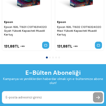
Epson
Epson
Epson 16XL T1631 C13T16314020
Epson 16XL T1632 C13T16324020
Siyah Yüksek Kapasiteli Muadil
Mavi Yüksek Kapasiteli Muadil
Kartuş
Kartuş
131,88
TL
131,88
TL
KDV
KDV
E-Bülten Aboneliği
Kampanya ve yeniliklerden haberdar olmak için e-bültenimize abone
olun!