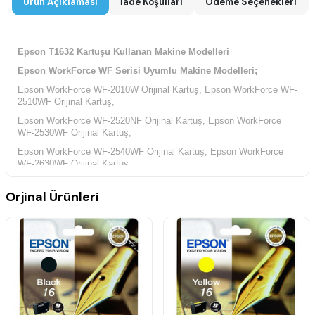
Ürün Açıklaması
İade Koşulları
Ödeme Seçenekleri
Epson T1632 Kartuşu Kullanan Makine Modelleri
Epson WorkForce WF Serisi Uyumlu Makine Modelleri;
Epson WorkForce WF-2010W Orijinal Kartuş, Epson WorkForce WF-
2510WF Orijinal Kartuş,
Epson WorkForce WF-2520NF Orijinal Kartuş, Epson WorkForce
WF-2530WF Orijinal Kartuş,
Epson WorkForce WF-2540WF Orijinal Kartuş, Epson WorkForce
WF-2630WF Orijinal Kartuş,
Epson WorkForce WF-2650DWF Orijinal Kartuş, Epson WorkForce
Orjinal Ürünleri
WF-2660DWF Orijinal Kartuş,
Epson WorkForce WF-2750DWF Orijinal Kartuş, Epson WorkForce
WF-2760DWF Orijinal Kartuş,