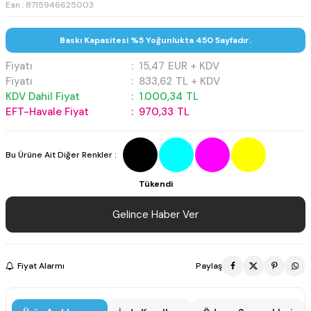
Ean : 8715946625003
Baskı Kapasitesi %5 Yoğunlukta 450 Sayfadır.
Fiyatı
:
15,47
EUR + KDV
Fiyatı
:
833,62
TL + KDV
KDV Dahil Fiyat
:
1.000,34
TL
EFT-Havale Fiyat
:
970,33
TL
Bu Ürüne Ait Diğer Renkler :
Tükendi
Gelince Haber Ver
Fiyat Alarmı
Paylaş