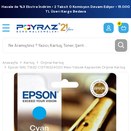
Havale ile %3 Ekstra İndirim • 2 Taksit 0 Komisyon Devam Ediyor • 15.000
TL Üzeri Kargo Bedava
0
Anasayfa
Kartuş
Orijinal Kartuş
Epson 16XL T1632 C13T16324020 Mavi Yüksek Kapasiteli Orijinal Kartuş