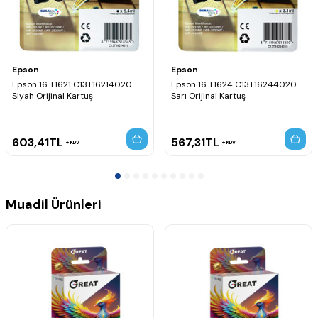
Epson
Epson
Epson 16 T1621 C13T16214020
Epson 16 T1624 C13T16244020
Siyah Orijinal Kartuş
Sarı Orijinal Kartuş
603,41
TL
567,31
TL
KDV
KDV
Muadil Ürünleri