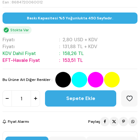
Ean : 8684720060012
Baskı Kapasitesi %5 Yoğunlukta 450 Sayfadır.
Stokta Var
Fiyatı
:
2,80
USD + KDV
Fiyatı
:
131,88
TL + KDV
KDV Dahil Fiyat
:
158,26
TL
EFT-Havale Fiyat
:
153,51
TL
Bu Ürüne Ait Diğer Renkler :
Sepete Ekle
Fiyat Alarmı
Paylaş