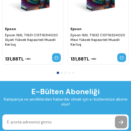
Epson
Epson
Epson 16XL T1631 C13T16314020
Epson 16XL T1632 C13T16324020
Siyah Yüksek Kapasiteli Muadil
Mavi Yüksek Kapasiteli Muadil
Kartuş
Kartuş
131,88
TL
131,88
TL
KDV
KDV
E-Bülten Aboneliği
Kampanya ve yeniliklerden haberdar olmak için e-bültenimize abone
olun!