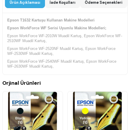
Ürün Açıklaması
İade Koşulları
Ödeme Seçenekleri
Epson T1632 Kartuşu Kullanan Makine Modelleri
Epson WorkForce WF Serisi Uyumlu Makine Modelleri;
Epson WorkForce WF-2010W Muadil Kartuş, Epson WorkForce WF-
2510WF Muadil Kartuş,
Epson WorkForce WF-2520NF Muadil Kartuş, Epson WorkForce
WF-2530WF Muadil Kartuş,
Epson WorkForce WF-2540WF Muadil Kartuş, Epson WorkForce
WF-2630WF Muadil Kartuş,
Epson WorkForce WF-2650DWF Muadil Kartuş, Epson WorkForce
WF-2660DWF Muadil Kartuş,
Orjinal Ürünleri
Epson WorkForce WF-2750DWF Muadil Kartuş, Epson WorkForce
WF-2760DWF Muadil Kartuş,