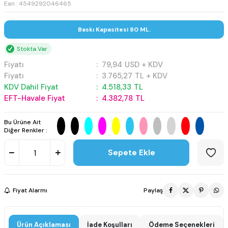
Ean : 4549292046465
Baskı Kapasitesi 80 ML.
Stokta Var
Fiyatı
:
79,94
USD + KDV
Fiyatı
:
3.765,27
TL + KDV
KDV Dahil Fiyat
:
4.518,33
TL
EFT-Havale Fiyat
:
4.382,78
TL
Bu Ürüne Ait
Diğer Renkler :
Sepete Ekle
Fiyat Alarmı
Paylaş
Ürün Açıklaması
İade Koşulları
Ödeme Seçenekleri