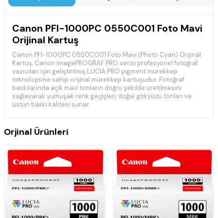
Canon PFI-1000PC 0550C001 Foto Mavi
Orijinal Kartuş
Canon PFI-1000PC 0550C001 Foto Mavi (Photo Cyan) Orijinal
Kartuş, Canon imagePROGRAF PRO serisi profesyonel fotoğraf
yazıcıları için geliştirilmiş LUCIA PRO pigment mürekkep
teknolojisine sahip orijinal mürekkep kartuşudur. Fotoğraf
baskılarında açık mavi tonların doğru şekilde üretilmesini
sağlayarak yumuşak renk geçişleri, doğal gökyüzü tonları ve
üstün baskı kalitesi sunar.
80 ml kapasiteli Canon PFI-1000PC Photo Cyan kartuş,
yazıcınızla tam uyumlu çalışarak dengeli mürekkep akışı sağlar,
Orjinal Ürünleri
baskı kafasını korur ve ilk baskıdan son baskıya kadar
profesyonel kalitede sonuçlar elde edilmesine yardımcı olur.
LUCIA PRO pigment mürekkebi sayesinde uzun ömürlü ve
solmaya karşı dayanıklı baskılar sunar.
:contentReference[oaicite:0]{index=0}
Teknik Özellikler
Marka:
Canon
Model:
PFI-1000PC
Ürün Kodu:
0550C001