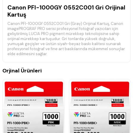
Canon PFI-1000GY 0552C001 Gri Orijinal
Kartuş
Canon PFI-1000GY 0552C001 Gri (Gray) Orijinal Kartuş, Canon
imagePROGRAF PRO serisi profesyonel fotoğraf yazıcıları için
geliştirilmiş LUCIA PRO pigment mürekkep teknolojisine sahip
orijinal mürekkep kartuşudur. Gri tonlarda yüksek doğruluk,
yumuşak geçişler ve üstün siyah-beyaz baskı kalitesi sunarak
profesyonel fotoğraf ve fine art baskılarında mükemmel sonuçlar
elde edilmesini sağlar.
80 ml kapasiteli Canon PFI-1000GY Gray kartuş, yazıcınızla tam
uyumlu çalışarak dengeli mürekkep akışı sağlar, baskı kafasını
Orjinal Ürünleri
korur ve ilk baskıdan son baskıya kadar yüksek baskı kalitesini
korur. :contentReference[oaicite:0]{index=0}
Teknik Özellikler
Marka:
Canon
Model:
PFI-1000GY
Ürün Kodu:
0552C001
Renk:
Gri (Gray)
Kapasite:
80 ml
Ürün Tipi:
Orijinal Kartuş
Mürekkep Teknolojisi:
LUCIA PRO Pigment Mürekkep
Baskı Teknolojisi:
Mürekkep Püskürtmeli