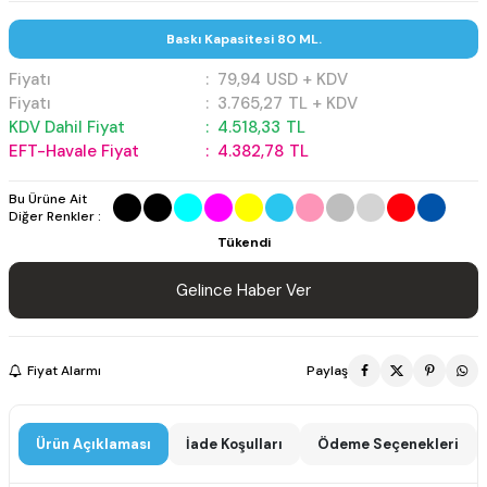
Baskı Kapasitesi 80 ML.
Fiyatı
:
79,94
USD + KDV
Fiyatı
:
3.765,27
TL + KDV
KDV Dahil Fiyat
:
4.518,33
TL
EFT-Havale Fiyat
:
4.382,78
TL
Bu Ürüne Ait
Diğer Renkler :
Tükendi
Gelince Haber Ver
Fiyat Alarmı
Paylaş
Ürün Açıklaması
İade Koşulları
Ödeme Seçenekleri