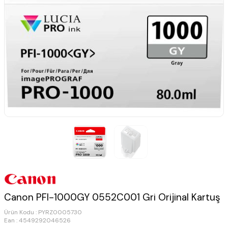
Canon PFI-1000GY 0552C001 Gri Orijinal Kartuş
Ürün Kodu :
PYRZ0005730
Ean : 4549292046526