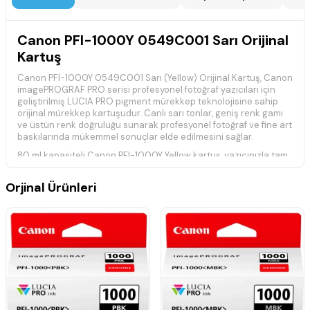
Canon PFI-1000Y 0549C001 Sarı Orijinal
Kartuş
Canon PFI-1000Y 0549C001 Sarı (Yellow) Orijinal Kartuş, Canon
imagePROGRAF PRO serisi profesyonel fotoğraf yazıcıları için
geliştirilmiş LUCIA PRO pigment mürekkep teknolojisine sahip
orijinal mürekkep kartuşudur. Canlı sarı tonlar, geniş renk gamı
ve üstün renk doğruluğu sunarak profesyonel fotoğraf ve fine art
baskılarında mükemmel sonuçlar elde edilmesini sağlar.
80 ml kapasiteli Canon PFI-1000Y Yellow kartuş, yazıcınızla tam
uyumlu çalışarak dengeli mürekkep akışı sağlar, baskı kafasını
korur ve ilk baskıdan son baskıya kadar yüksek baskı kalitesini
Orjinal Ürünleri
korur. :contentReference[oaicite:0]{index=0}
Teknik Özellikler
Marka:
Canon
Model:
PFI-1000Y
Ürün Kodu:
0549C001
Renk:
Sarı (Yellow)
Kapasite:
80 ml
Ürün Tipi:
Orijinal Kartuş
Mürekkep Teknolojisi:
LUCIA PRO Pigment Mürekkep