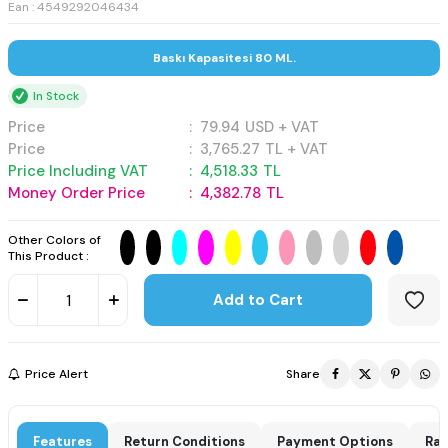
Ean : 4549292046434
Baskı Kapasitesi 80 ML.
In Stock
Price
:
79.94
USD + VAT
Price
:
3,765.27
TL + VAT
Price Including VAT
:
4,518.33
TL
Money Order Price
:
4,382.78
TL
Other Colors of
This Product :
Add to Cart
Price Alert
Share
Features
Return Conditions
Payment Options
Rat