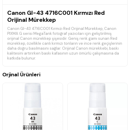
Canon GI-43 4716C001 Kırmızı Red
Orijinal Mürekkep
Canon GI-43 4716C001 Kırmızı Red Orijinal Mürekkep, Canon
PIXMA G serisi MegaTank fotoğraf yazıcıları için geliştirilmiş
orijinal Canon mürekkep şişesidir. Geniş renk gamı sunan Red
mürekkep, özellikle canlı kırmızı tonların ve ince renk geçişlerinin
daha doğru basılmasını sağlar. Orijinal Canon mürekkebi, baskı
kalitesini artırırken baskı kafasının uzun ömürlü çalışmasına da
katkıda bulunur.
📋 Teknik Özellikler
Orjinal Ürünleri
Marka:
Canon
Model:
GI-43
Ürün Kodu:
4716C001
Renk:
Kırmızı (Red)
Ürün Tipi:
Orijinal Mürekkep
Baskı Teknolojisi:
Mürekkep Püskürtmeli
Uyumluluk:
Canon PIXMA G Serisi
Durum:
Orijinal
🖨️ Uyumlu Yazıcı Modelleri
Canon PIXMA G540