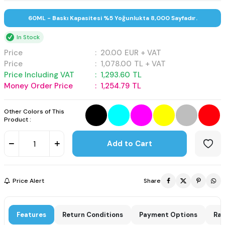
60ML - Baskı Kapasitesi %5 Yoğunlukta 8,000 Sayfadır.
In Stock
Price
:
20.00
EUR + VAT
Price
:
1,078.00
TL + VAT
Price Including VAT
:
1,293.60
TL
Money Order Price
:
1,254.79
TL
Other Colors of This
Product :
Add to Cart
Price Alert
Share
Features
Return Conditions
Payment Options
Rat