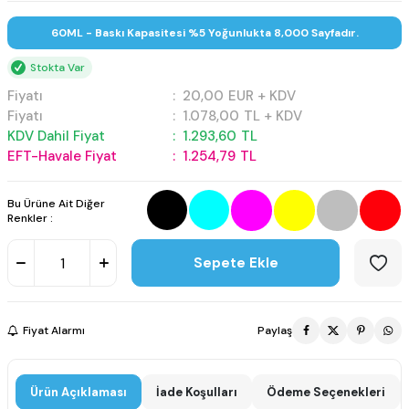
60ML - Baskı Kapasitesi %5 Yoğunlukta 8,000 Sayfadır.
Stokta Var
Fiyatı
:
20,00
EUR + KDV
Fiyatı
:
1.078,00
TL + KDV
KDV Dahil Fiyat
:
1.293,60
TL
EFT-Havale Fiyat
:
1.254,79
TL
Bu Ürüne Ait Diğer
Renkler :
Sepete Ekle
Fiyat Alarmı
Paylaş
Ürün Açıklaması
İade Koşulları
Ödeme Seçenekleri