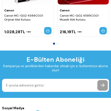
Canon
Canon
Canon MC-G02 4589C001
Canon MC-G02 4589C001
Orijinal Atık Kutusu
Muadil Atık Kutusu
1.028,28
TL
216,19
TL
KDV
KDV
E-Bülten Aboneliği
Kampanya ve yeniliklerden haberdar olmak için e-bültenimize abone
olun!
Sosyal Medya