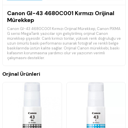
Canon GI-43 4680C001 Kırmızı Orijinal
Mürekkep
Canon GI-43 4680C001 Kırmızı Orijinal Mürekkep, Canon PIXMA
G serisi MegaTank yazıcılar için geliştirilmiş orijinal Canon
mürekkep şişesidir. Canlı kırmızı tonlar, yüksek renk doğruluğu ve
uzun ömürlü baskı performansı sunarak fotoğraf ve renkli belge
baskılarında üstün kalite sağlar. Orijinal Canon mürekkebi, baskı
kafasının korunmasına yardımcı olur ve yazıcının verimli
çalışmasını destekler.
📋 Teknik Özellikler
Orjinal Ürünleri
Marka:
Canon
Model:
GI-43
Ürün Kodu:
4680C001
Renk:
Kırmızı (Magenta)
Ürün Tipi:
Orijinal Mürekkep
Baskı Teknolojisi:
Mürekkep Püskürtmeli
Uyumluluk:
Canon PIXMA G Serisi
Durum:
Orijinal
🖨️ Uyumlu Yazıcı Modelleri
Canon PIXMA G540