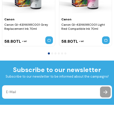
Canon
Canon
Canon GI-43/4698C001 Grey
Canon GI-43/4698C001 Light
Replacement Ink 70ml
Red Compatible Ink 70ml
58.80
TL
58.80
TL
VAT
VAT
Subscribe to our newsletter
Subscribe to our newsletter to be informed about the campaigns!