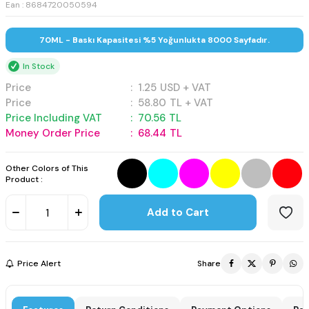
Ean : 8684720050594
70ML - Baskı Kapasitesi %5 Yoğunlukta 8000 Sayfadır.
In Stock
Price
:
1.25
USD + VAT
Price
:
58.80
TL + VAT
Price Including VAT
:
70.56
TL
Money Order Price
:
68.44
TL
Other Colors of This
Product :
Add to Cart
Price Alert
Share