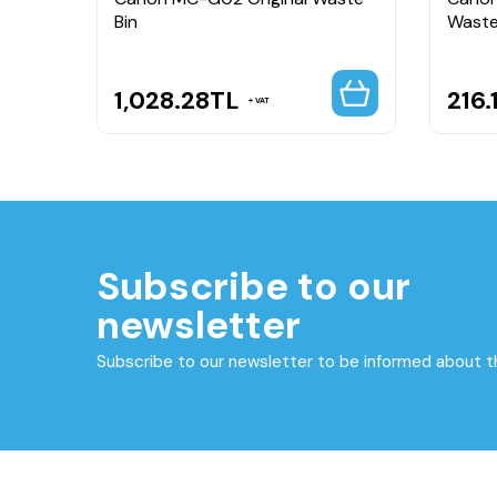
Bin
Waste
1,028.28
TL
216.
VAT
Subscribe to our
newsletter
Subscribe to our newsletter to be informed about 