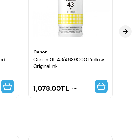
mürekkep çözümüdür. Özellikle siyah-beyaz fotoğraf
Canon
Cano
ed
Canon GI-43/4689C001 Yellow
Cano
Original Ink
Red O
1,078.00
TL
1,0
VAT