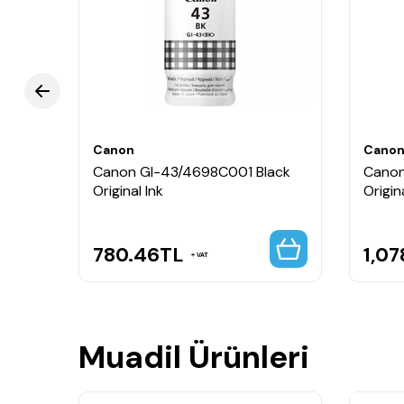
Profesyonel fotoğrafçılar, grafik tasarımcılar, stü
baskılarında yumuşak geçişler ve doğal gri tonları
Canon
Cano
d-
Canon GI-43/4698C001 Black
Canon
Original Ink
Origin
780.46
TL
1,07
VAT
Muadil Ürünleri