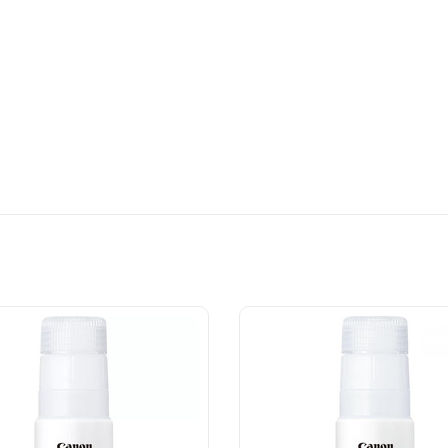
.
lar.
yumludur.
arımına sahiptir.