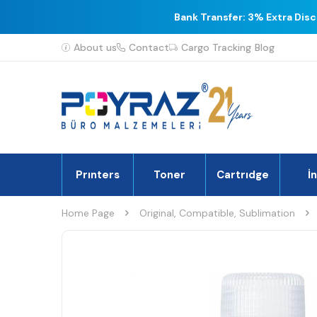
Bank Transfer: 3% Extra Dis
About us
Contact
Cargo Tracking
Blog
Prınters
Toner
Cartrıdge
İ
Home Page
Original, Compatible, Sublimation