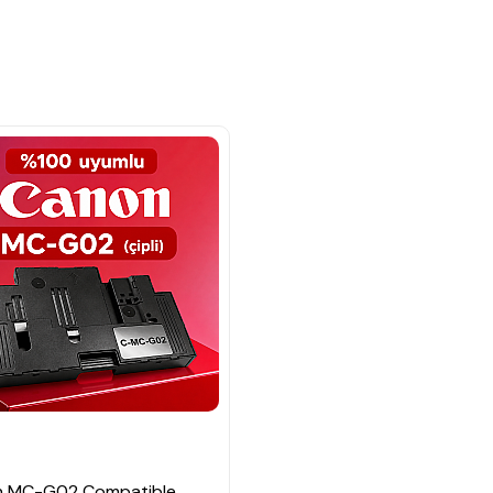
n
 MC-G02 Compatible