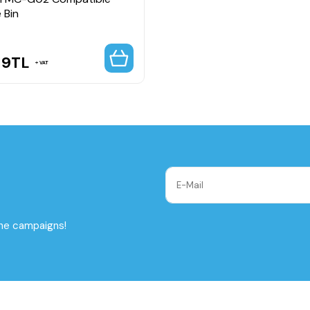
 Bin
19
TL
VAT
the campaigns!