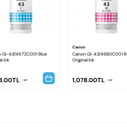
dyolar, ev kullanıcıları ve küçük işletmeler için ideal bir orijinal 
 elde edilmesini sağlar.
n
Canon
 GI-43/4672C001 Blue
Canon GI-43/4680C001 R
al Ink
Original Ink
8.00
TL
1,078.00
TL
VAT
VAT