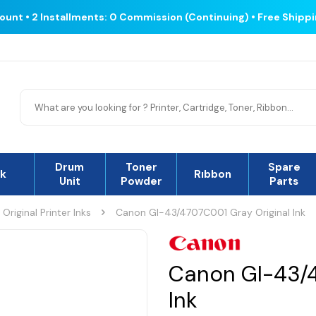
count • 2 Installments: 0 Commission (Continuing) • Free Shipp
Drum
Toner
Spare
nk
Rıbbon
Unit
Powder
Parts
Original Printer Inks
Canon GI-43/4707C001 Gray Original Ink
Canon GI-43/4
Ink