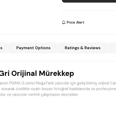
Price Alert
ns
Payment Options
Ratings & Reviews
ri Orijinal Mürekkep
n PIXMA G serisi MegaTank yazıcılar için geliştirilmiş orijinal Can
sunarak özellikle siyah-beyaz fotoğraf baskılarında ve profesyonel 
ur ve yazıcının verimli çalışmasını destekler.