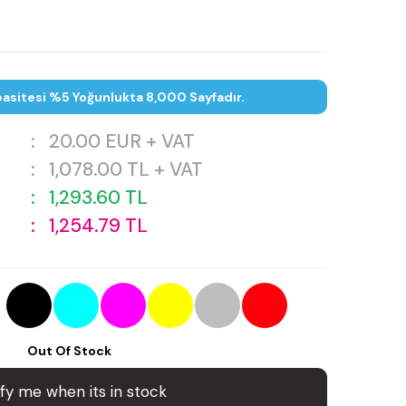
asitesi %5 Yoğunlukta 8,000 Sayfadır.
:
20.00
EUR + VAT
:
1,078.00
TL + VAT
:
1,293.60
TL
:
1,254.79
TL
Out Of Stock
fy me when its in stock