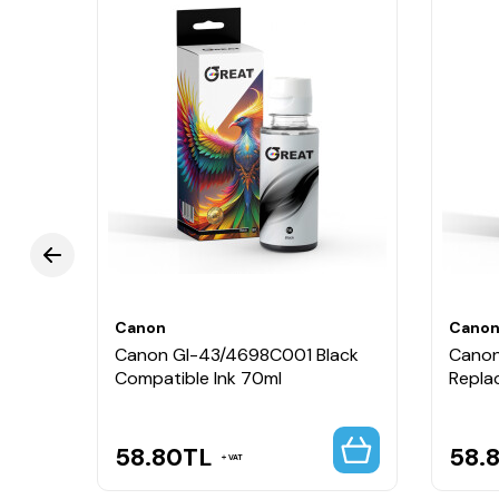
Canon
Cano
Canon GI-43/4698C001 Black
Canon
Compatible Ink 70ml
Repla
58.80
TL
58.
VAT