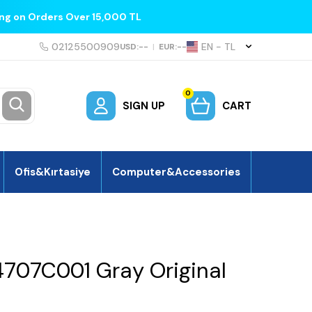
ing on Orders Over 15,000 TL
02125500909
EN − TL
USD:
--
|
EUR:
--
0
SIGN UP
CART
Ofis&Kırtasiye
Computer&Accessories
707C001 Gray Original