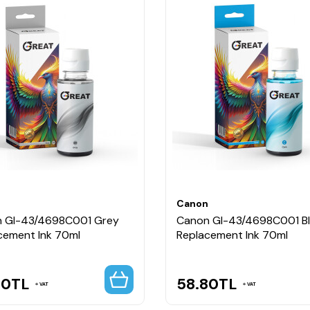
n
Canon
 GI-43/4698C001 Grey
Canon GI-43/4698C001 B
cement Ink 70ml
Replacement Ink 70ml
80
TL
58.80
TL
VAT
VAT