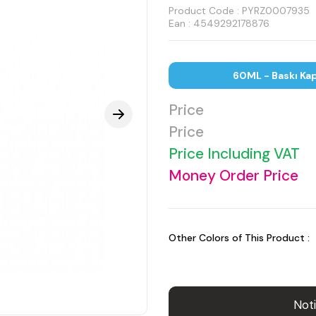
Product Code :
PYRZ0007935
Ean : 4549292178876
60ML - Baskı Kap
Price
Price
Price Including VAT
Money Order Price
Other Colors of This Product :
Noti