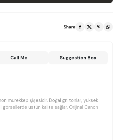
Share
Call Me
Suggestion Box
on mürekkep şişesidir. Doğal gri tonlar, yüksek
görsellerde üstün kalite sağlar. Orijinal Canon