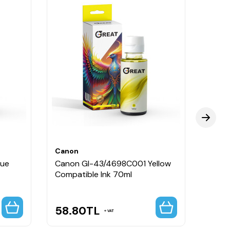
Canon
Cano
lue
Canon GI-43/4698C001 Yellow
Cano
Compatible Ink 70ml
Red C
58.80
TL
58.
VAT