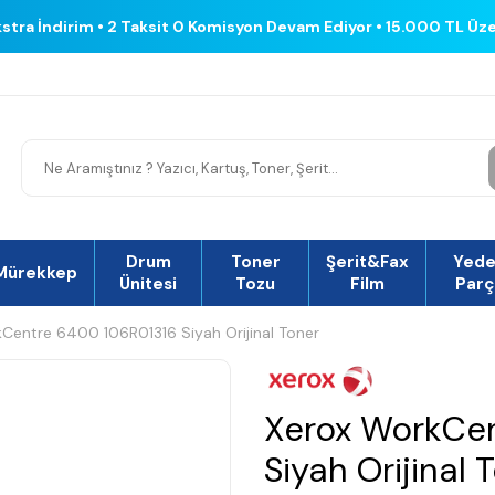
kstra İndirim • 2 Taksit 0 Komisyon Devam Ediyor • 15.000 TL Üz
Drum
Toner
Şerit&Fax
Yed
Mürekkep
Ünitesi
Tozu
Film
Parç
Centre 6400 106R01316 Siyah Orijinal Toner
Xerox WorkCen
Siyah Orijinal 