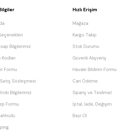
ilgiler
Hızlı Erişim
da
Mağaza
eçenekleri
Kargo Takip
sap Bilgilerimiz
Stok Durumu
 Kodları
Güvenli Alışveriş
er Formu
Havale Bildirim Formu
 Satış Sözleşmesi
Cari Ödeme
Kroki Bilgilerimiz
Sipariş ve Teslimat
lep Formu
İptal, İade, Değişim
Taahhüdü
Bayi Ol
ping