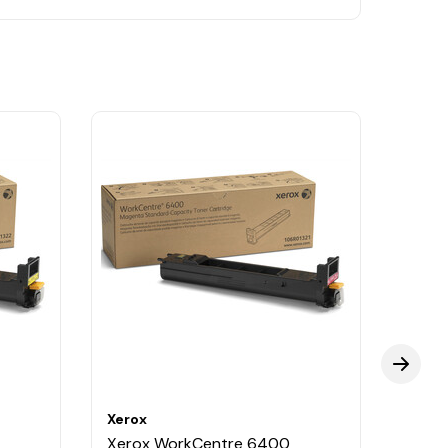
Xerox
Xerox
Xerox WorkCentre 6400
Xero