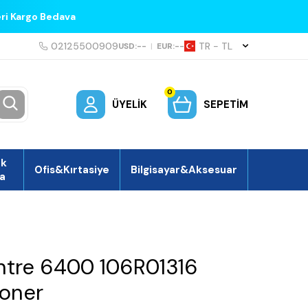
eri Kargo Bedava
02125500909
TR − TL
USD:
--
|
EUR:
--
0
ÜYELIK
SEPETIM
ek
Ofis&Kırtasiye
Bilgisayar&Aksesuar
a
tre 6400 106R01316
Toner