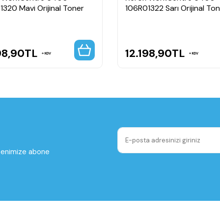
320 Mavi Orijinal Toner
106R01322 Sarı Orijinal To
98,90
TL
12.198,90
TL
KDV
KDV
ltenimize abone