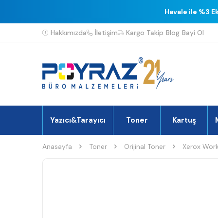
Havale ile %3 E
Hakkımızda
İletişim
Kargo Takip
Blog
Bayi Ol
Yazıcı&Tarayıcı
Toner
Kartuş
Anasayfa
Toner
Orijinal Toner
Xerox Work