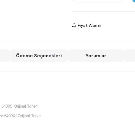
Fiyat Alarmı
Ödeme Seçenekleri
Yorumlar
6400S Orijinal Toner,
 6400Xf Orijinal Toner,