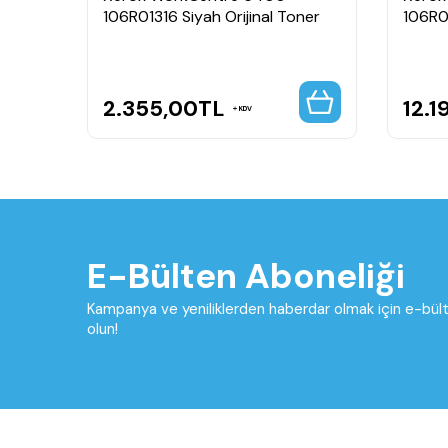
usu
106R01316 Siyah Orijinal Toner
106R01
2.355,00
TL
12.1
KDV
E-Bülten Aboneliği
Kampanya ve yeniliklerden haberdar olmak için e-bü
olun!