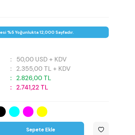
tesi %5 Yoğunlukta 12,000 Sayfadır.
:
50,00
USD + KDV
:
2.355,00
TL + KDV
:
2.826,00
TL
:
2.741,22
TL
Sepete Ekle