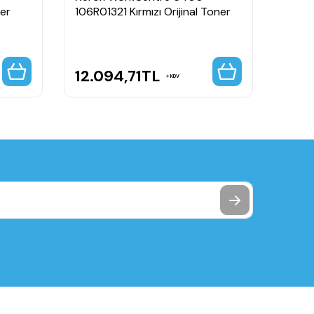
ner
106R01321 Kırmızı Orijinal Toner
106R0
Kapasi
12.094,71
TL
2.3
KDV