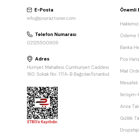
E-Posta
Önemli B
info@poyraztoner.com
Hakkımız
Telefon Numarası
Ödeme S
02125500909
Banka He
Adres
Pos Hata
Hürriyet Mahallesi Cumhuriyet Caddesi
Mail Ord
160. Sokak No: 17/A-B Bağcılar/İstanbul
Mesafeli
İletişim-
Arıza Ta
Gizlilik 
Dropship