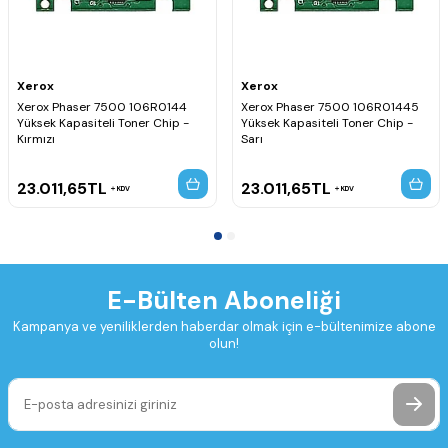
Xerox
Xerox
Xerox Phaser 7500 106R0144
Xerox Phaser 7500 106R01445
Yüksek Kapasiteli Toner Chip -
Yüksek Kapasiteli Toner Chip -
Kırmızı
Sarı
23.011,65
TL
23.011,65
TL
KDV
KDV
E-Bülten Aboneliği
Kampanya ve yeniliklerden haberdar olmak için e-bültenimize abone
olun!