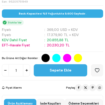
Ean : 95205751949
Baskı Kapasitesi %5 Yoğunlukta 9,600 Sayfadır.
Stokta Var
Fiyatı
:
369,00
USD + KDV
Fiyatı
:
17.379,90
TL + KDV
KDV Dahil Fiyat
:
20.855,88
TL
EFT-Havale Fiyat
:
20.230,20
TL
Bu Ürüne Ait Diğer Renkler :
Sepete Ekle
Fiyat Alarmı
Paylaş
Ürün Açıklaması
İade Koşulları
Ödeme Seçenekleri