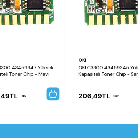
OKI
3300 43459347 Yüksek
OKI C3300 43459345 Yük
teli Toner Chip - Mavi
Kapasiteli Toner Chip - Sar
,49
TL
206,49
TL
KDV
KDV