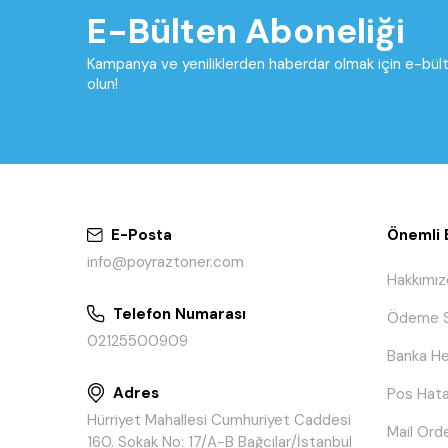
E-Bülten Aboneliği
Kampanya ve yeniliklerden haberdar olmak için e-bü
olun!
E-Posta
Önemli B
info@poyraztoner.com
Hakkımız
Telefon Numarası
Ödeme S
02125500909
Banka He
Adres
Pos Hata
Hürriyet Mahallesi Cumhuriyet Caddesi
Mail Ord
160. Sokak No: 17/A-B Bağcılar/İstanbul