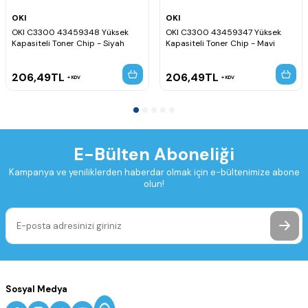
OKI
OKI
OKI C3300 43459348 Yüksek
OKI C3300 43459347 Yüksek
Kapasiteli Toner Chip - Siyah
Kapasiteli Toner Chip - Mavi
206,49
TL
206,49
TL
KDV
KDV
E-Bülten Aboneliği
Kampanya ve yeniliklerden haberdar olmak için e-bültenimize abone
olun!
Sosyal Medya