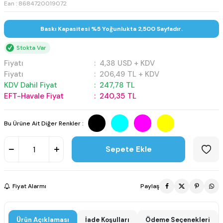
Ean : 8684720019072
Baskı Kapasitesi %5 Yoğunlukta 2,500 Sayfadır.
Stokta Var
Fiyatı
:
4,38
USD + KDV
Fiyatı
:
206,49
TL + KDV
KDV Dahil Fiyat
:
247,78
TL
EFT-Havale Fiyat
:
240,35
TL
Bu Ürüne Ait Diğer Renkler :
Sepete Ekle
Fiyat Alarmı
Paylaş
Ürün Açıklaması
İade Koşulları
Ödeme Seçenekleri