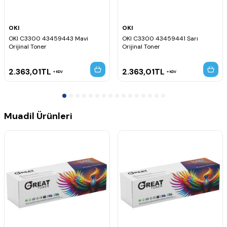
OKI
OKI
OKI C3300 43459443 Mavi
OKI C3300 43459441 Sarı
Orijinal Toner
Orijinal Toner
2.363,01
TL
2.363,01
TL
KDV
KDV
Muadil Ürünleri