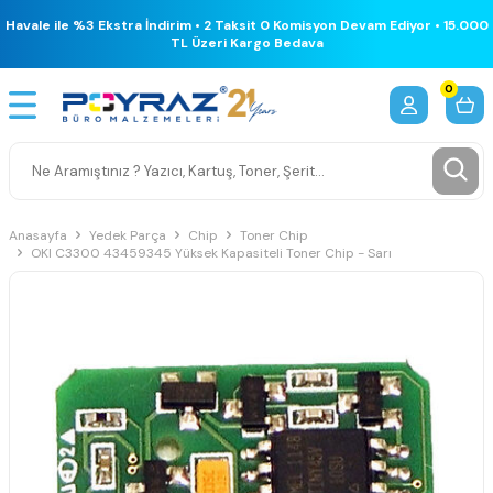
Havale ile %3 Ekstra İndirim • 2 Taksit 0 Komisyon Devam Ediyor • 15.000
TL Üzeri Kargo Bedava
0
Anasayfa
Yedek Parça
Chip
Toner Chip
OKI C3300 43459345 Yüksek Kapasiteli Toner Chip - Sarı