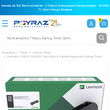
Havale ile %3 Ekstra İndirim • 2 Taksit 0 Komisyon Devam Ediyor • 15.000
TL Üzeri Kargo Bedava
0
Anasayfa
Toner
Orijinal Toner
Lexmark CS820 72K5XY0 Sarı Ekstra Yüksek Kapasiteli Orijinal Toner