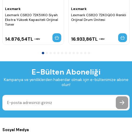
Lexmark
Lexmark
Lexmark CS820 72K5XK0 Siyah
Lexmark CS820 72K0Q00 Renkli
Ekstra Yüksek Kapasiteli Orijinal
Orijinal Drum Ünitesi
Toner
14.876,54
TL
16.933,86
TL
KDV
KDV
E-Bülten Aboneliği
Kampanya ve yeniliklerden haberdar olmak için e-bültenimize abone
olun!
Sosyal Medya