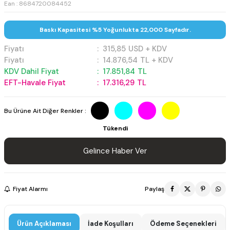
Ean : 8684720084452
Baskı Kapasitesi %5 Yoğunlukta 22,000 Sayfadır.
Fiyatı
:
315,85
USD + KDV
Fiyatı
:
14.876,54
TL + KDV
KDV Dahil Fiyat
:
17.851,84
TL
EFT-Havale Fiyat
:
17.316,29
TL
Bu Ürüne Ait Diğer Renkler :
Tükendi
Gelince Haber Ver
Fiyat Alarmı
Paylaş
Ürün Açıklaması
İade Koşulları
Ödeme Seçenekleri