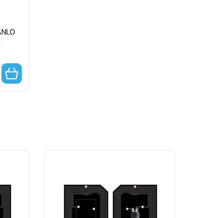
ANL0
r