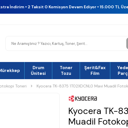
kstra İndirim • 2 Taksit 0 Komisyon Devam Ediyor • 15.000 TL Üz
Drum
Toner
Şerit&Fax
Yed
Mürekkep
Ünitesi
Tozu
Film
Parç
otokopi Toneri
Kyocera TK-8375 1T02XDCNL0 Mavi Muadil Fotok
Kyocera TK-8
Muadil Fotoko