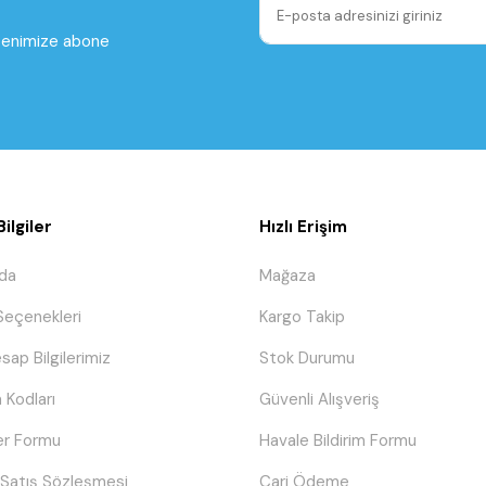
ltenimize abone
ilgiler
Hızlı Erişim
da
Mağaza
eçenekleri
Kargo Takip
sap Bilgilerimiz
Stok Durumu
 Kodları
Güvenli Alışveriş
er Formu
Havale Bildirim Formu
 Satış Sözleşmesi
Cari Ödeme