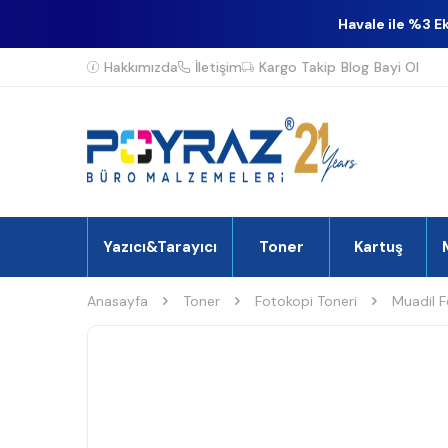
Havale ile %3 E
Hakkımızda
İletişim
Kargo Takip
Blog
Bayi Ol
Yazıcı&Tarayıcı
Toner
Kartuş
Anasayfa
Toner
Fotokopi Toneri
Muadil F