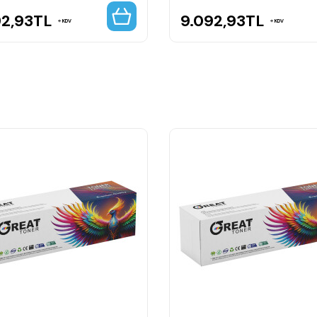
92,93
TL
9.092,93
TL
KDV
KDV