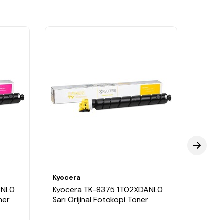
Kyocera
Kyoce
BNL0
Kyocera TK-8375 1T02XDANL0
Kyoc
ner
Sarı Orijinal Fotokopi Toner
Siyah