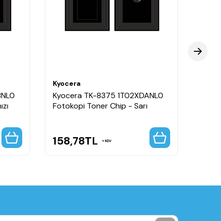
Kyocera
Kyoce
BNL0
Kyocera TK-8375 1T02XDANL0
Kyoc
ızı
Fotokopi Toner Chip - Sarı
Fotok
158,78
TL
158
KDV