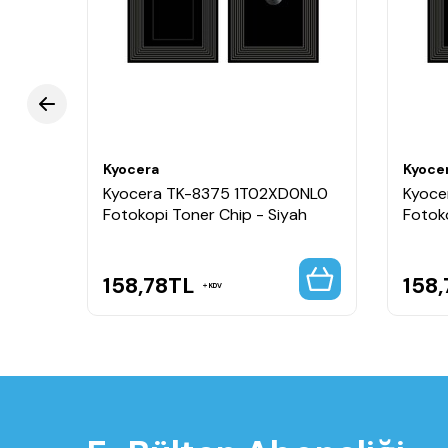
Kyocera
Kyoce
ANL0
Kyocera TK-8375 1T02XD0NL0
Kyoce
Fotokopi Toner Chip - Siyah
Fotok
158,78
TL
158,
KDV