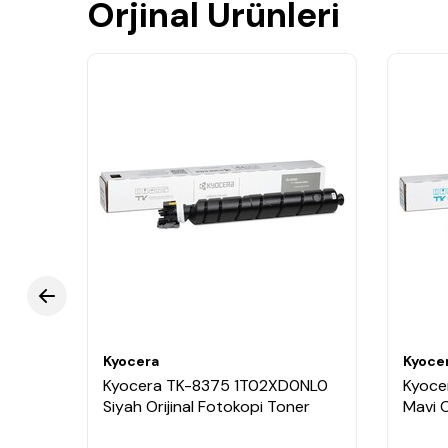
Orjinal Ürünleri
Kyocera
Kyoce
ANL0
Kyocera TK-8375 1T02XD0NL0
Kyoce
Siyah Orijinal Fotokopi Toner
Mavi O