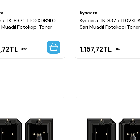
ra
Kyocera
ra TK-8375 1T02XDBNL0
Kyocera TK-8375 1T02XD
ı Muadil Fotokopi Toner
Sarı Muadil Fotokopi Tone
7,72
TL
1.157,72
TL
KDV
KDV