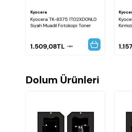
Kyocera
Kyoce
Kyocera TK-8375 1T02XD0NL0
Kyoce
Siyah Muadil Fotokopi Toner
Kırmız
1.509,08
TL
1.15
KDV
Dolum Ürünleri