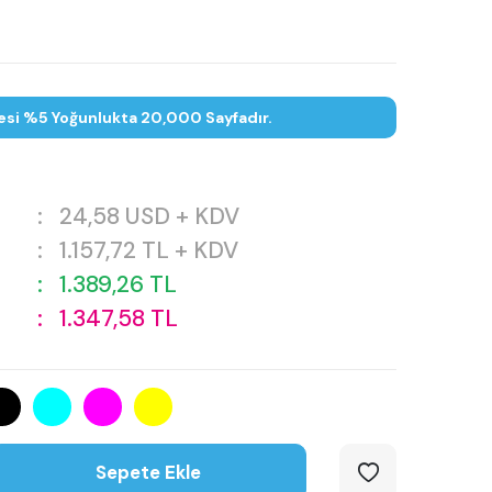
esi %5 Yoğunlukta 20,000 Sayfadır.
:
24,58
USD + KDV
:
1.157,72
TL + KDV
:
1.389,26
TL
:
1.347,58
TL
Sepete Ekle