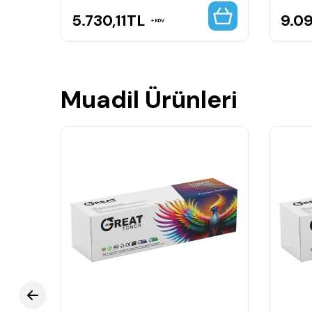
5.730,11
TL
9.0
KDV
Muadil Ürünleri