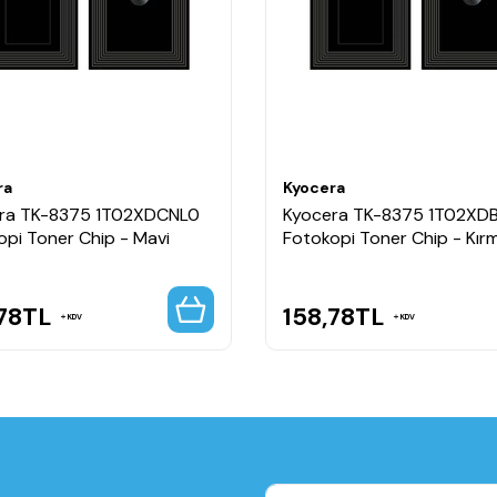
ra
Kyocera
ra TK-8375 1T02XDCNL0
Kyocera TK-8375 1T02XD
opi Toner Chip - Mavi
Fotokopi Toner Chip - Kırm
78
TL
158,78
TL
KDV
KDV