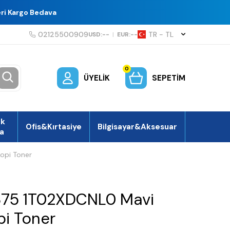
eri Kargo Bedava
02125500909
TR − TL
USD:
--
|
EUR:
--
0
ÜYELIK
SEPETIM
ek
Ofis&Kırtasiye
Bilgisayar&Aksesuar
a
opi Toner
375 1T02XDCNL0 Mavi
pi Toner