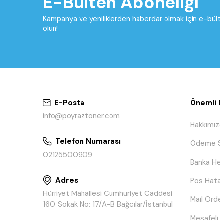
E-Bülten Aboneliği
Kampanya ve yeniliklerden haberdar olmak için e-bü
olun!
E-Posta
Önemli B
info@poyraztoner.com
Hakkımız
Telefon Numarası
Ödeme S
02125500909
Banka He
Adres
Pos Hata
Hürriyet Mahallesi Cumhuriyet Caddesi
Mail Ord
160. Sokak No: 17/A-B Bağcılar/İstanbul
Mesafeli