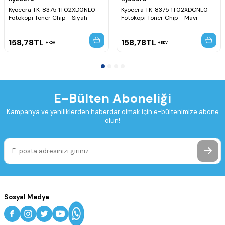
Kyocera TK-8375 1T02XD0NL0
Kyocera TK-8375 1T02XDCNL0
Fotokopi Toner Chip - Siyah
Fotokopi Toner Chip - Mavi
158,78
TL
158,78
TL
KDV
KDV
E-Bülten Aboneliği
Kampanya ve yeniliklerden haberdar olmak için e-bültenimize abone
olun!
Sosyal Medya