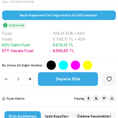
Ean : 632983063828
Baskı Kapasitesi %5 Yoğunlukta 30,000 Sayfadır.
Stokta Var
Fiyatı
:
106,31
EUR + KDV
Fiyatı
:
5.730,11
TL + KDV
KDV Dahil Fiyat
:
6.876,13
TL
EFT-Havale Fiyat
:
6.669,85
TL
Bu Ürüne Ait Diğer Renkler :
Sepete Ekle
Fiyat Alarmı
Paylaş
Ürün Açıklaması
İade Koşulları
Ödeme Seçenekleri