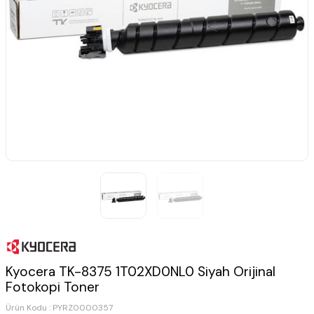
Kyocera TK-8375 1T02XD0NL0 Siyah Orijinal
Fotokopi Toner
Ürün Kodu :
PYRZ0000357