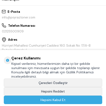
E-Posta
info@poyraztoner.com
Telefon Numarası
02125500909
Adres
Hürriyet Mahallesi Cumhuriyet Caddesi 160. Sokak No: 17/A-B
Bağcılar/İstanbul
Çerez Kullanımı
Kişisel verileriniz, hizmetlerimizin daha iyi bir şekilde
sunulması için mevzuata uygun bir şekilde toplanıp işlenir.
Konuyla ilgili detaylı bilgi almak için Gizlilik Politikamızı
inceleyebilirsiniz.
Çerezleri Özelleştir
Hepsini Reddet
© Tüm hakları saklıdır.
Poyraztoner.com
Hepsini Kabul Et
T
-Soft
E-Ticaret
Sistemleriyle Hazırlanmıştır.