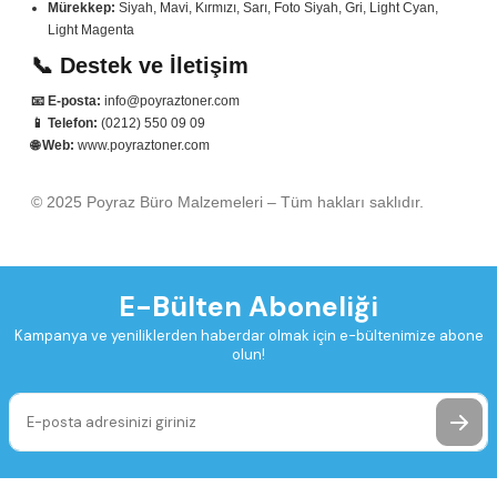
Mürekkep:
Siyah, Mavi, Kırmızı, Sarı, Foto Siyah, Gri, Light Cyan,
Light Magenta
📞 Destek ve İletişim
📧 E-posta:
info@poyraztoner.com
📱 Telefon:
(0212) 550 09 09
🌐 Web:
www.poyraztoner.com
© 2025 Poyraz Büro Malzemeleri – Tüm hakları saklıdır.
E-Bülten Aboneliği
Kampanya ve yeniliklerden haberdar olmak için e-bültenimize abone
olun!