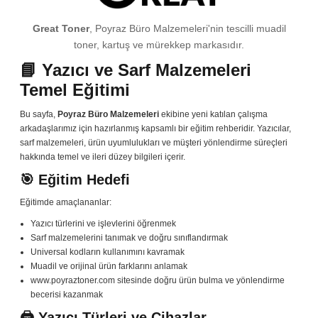
Great Toner
, Poyraz Büro Malzemeleri'nin tescilli muadil
toner, kartuş ve mürekkep markasıdır.
📘 Yazıcı ve Sarf Malzemeleri
Temel Eğitimi
Bu sayfa,
Poyraz Büro Malzemeleri
ekibine yeni katılan çalışma
arkadaşlarımız için hazırlanmış kapsamlı bir eğitim rehberidir. Yazıcılar,
sarf malzemeleri, ürün uyumlulukları ve müşteri yönlendirme süreçleri
hakkında temel ve ileri düzey bilgileri içerir.
🎯 Eğitim Hedefi
Eğitimde amaçlananlar:
Yazıcı türlerini ve işlevlerini öğrenmek
Sarf malzemelerini tanımak ve doğru sınıflandırmak
Universal kodların kullanımını kavramak
Muadil ve orijinal ürün farklarını anlamak
www.poyraztoner.com sitesinde doğru ürün bulma ve yönlendirme
becerisi kazanmak
🖨️ Yazıcı Türleri ve Cihazlar