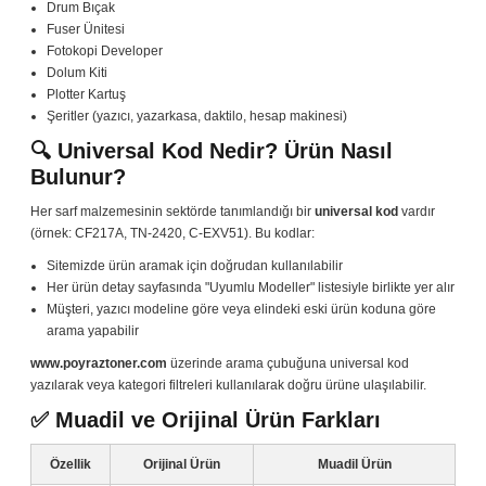
Drum Bıçak
Fuser Ünitesi
Fotokopi Developer
Dolum Kiti
Plotter Kartuş
Şeritler (yazıcı, yazarkasa, daktilo, hesap makinesi)
🔍 Universal Kod Nedir? Ürün Nasıl
Bulunur?
Her sarf malzemesinin sektörde tanımlandığı bir
universal kod
vardır
(örnek: CF217A, TN-2420, C-EXV51). Bu kodlar:
Sitemizde ürün aramak için doğrudan kullanılabilir
Her ürün detay sayfasında "Uyumlu Modeller" listesiyle birlikte yer alır
Müşteri, yazıcı modeline göre veya elindeki eski ürün koduna göre
arama yapabilir
www.poyraztoner.com
üzerinde arama çubuğuna universal kod
yazılarak veya kategori filtreleri kullanılarak doğru ürüne ulaşılabilir.
✅ Muadil ve Orijinal Ürün Farkları
Özellik
Orijinal Ürün
Muadil Ürün