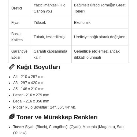
Yazıcı markası (HP,
Bağımsız üretici (örneğin Great
Üretici
Canon vb.)
Toner)
Fiyat
Yüksek
Ekonomik
Baskı
Tutarlı, test edilmiş
Üreticiye bağlı olarak değişken
Kalitesi
Garantiye
Garanti kapsamında
Genellikle etkilemez, ancak
Etkisi
kalır
dikkatli olunmalı
📏 Kağıt Boyutları
A4 - 210 x 297 mm
A3 - 297 x 420 mm
A5 - 148 x 210 mm
Letter - 216 x 279 mm
Legal - 216 x 356 mm
Plotter Rulo Boyutları: 24", 36", 44" vb.
🌈 Toner ve Mürekkep Renkleri
Toner:
Siyah (Black), Camgöbeği (Cyan), Macenta (Magenta), Sarı
(Yellow)