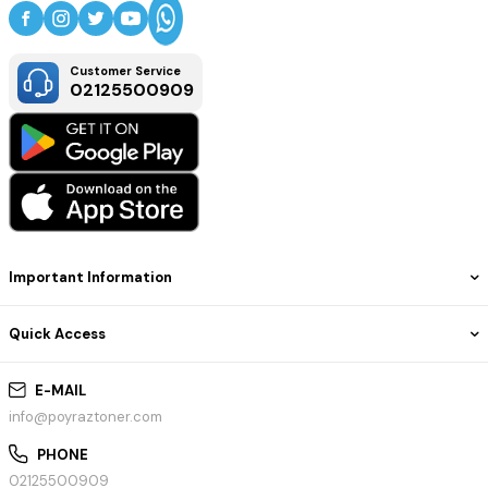
HP ePrint, AirPrint ve Mopria ile mobil baskı desteği sunar.
💼 Kullanım Alanları
Customer Service
Kurumsal ofisler
02125500909
Büyük işletmeler
Grafik ve tasarım ofisleri
Muhasebe ve finans departmanları
Yüksek hacimli renkli belge baskıları
Important Information
Quick Access
E-MAIL
info@poyraztoner.com
PHONE
02125500909