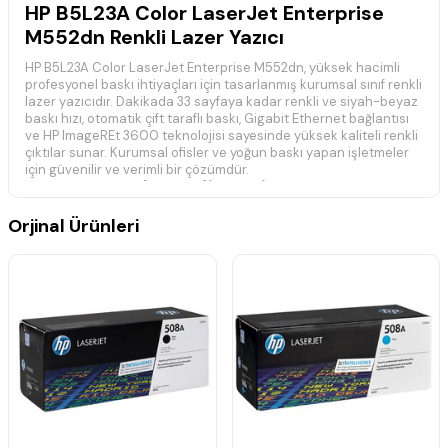
HP B5L23A Color LaserJet Enterprise
M552dn Renkli Lazer Yazıcı
HP B5L23A Color LaserJet Enterprise M552dn, yüksek hacimli
profesyonel baskı ihtiyaçları için tasarlanmış kurumsal sınıf renkli
lazer yazıcıdır. Dakikada 33 sayfaya kadar renkli ve siyah-beyaz
baskı hızı, otomatik çift taraflı baskı, Gigabit Ethernet bağlantısı
ve HP ImageREt 3600 teknolojisi sayesinde yüksek kaliteli renkli
çıktılar sunar. Kurumsal ofisler ve yoğun baskı yapan işletmeler
için güvenilir ve verimli bir çözümdür.
:contentReference[oaicite:0]{index=0}
📋 Teknik Özellikler
Orjinal Ürünleri
Marka:
HP
Model:
Color LaserJet Enterprise M552dn
Ürün Kodu (MPN):
B5L23A
Yazıcı Türü:
Renkli Lazer Yazıcı
Fonksiyon:
Yazdırma
Baskı Hızı:
Dakikada 33 Sayfa (Siyah/Renkli)
Baskı Çözünürlüğü:
HP ImageREt 3600
Çift Taraflı Baskı:
Otomatik
Kağıt Girişi:
100 Yaprak Çok Amaçlı Tepsi + 550 Yaprak Ana
Tepsi
Kağıt Çıkışı:
250 Yaprak
Bağlantı:
USB 2.0, Gigabit Ethernet