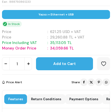
Ean : 888793861233
Yazıcı + Ethernet + USB
In Stock
Price
:
621.25
USD + VAT
Price
:
29,260.88
TL + VAT
Price Including VAT
:
35,113.05
TL
Money Order Price
:
34,059.66
TL
Add to Cart
Price Alert
Share
Features
Return Conditions
Payment Options
Rat