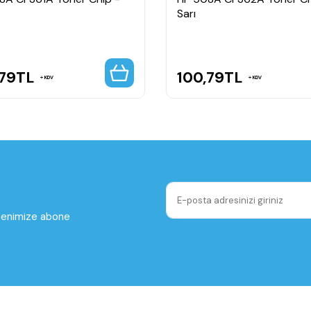
Sarı
,79
TL
100,79
TL
KDV
KDV
ltenimize abone