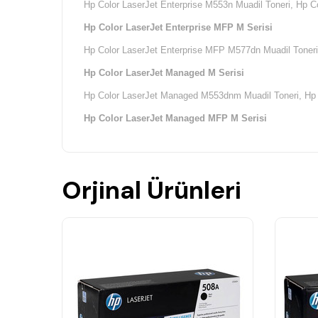
Hp Color LaserJet Enterprise M553n Muadil Toneri,
Hp Co
Hp Color LaserJet Enterprise MFP M Serisi
Hp Color LaserJet Enterprise MFP M577dn Muadil Toneri
Hp Color LaserJet Managed M Serisi
Hp Color LaserJet Managed M553dnm Muadil Toneri,
Hp
Hp Color LaserJet Managed MFP M Serisi
Hp Color LaserJet Managed MFP M577dnm Muadil Toner
Orjinal Ürünleri