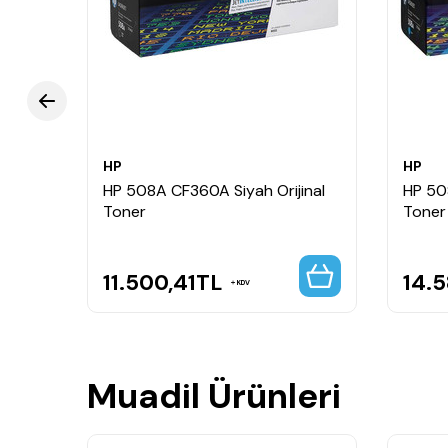
HP
HP
ek
HP 508A CF360A Siyah Orijinal
HP 50
Toner
Toner
11.500,41
TL
14.5
KDV
Muadil Ürünleri