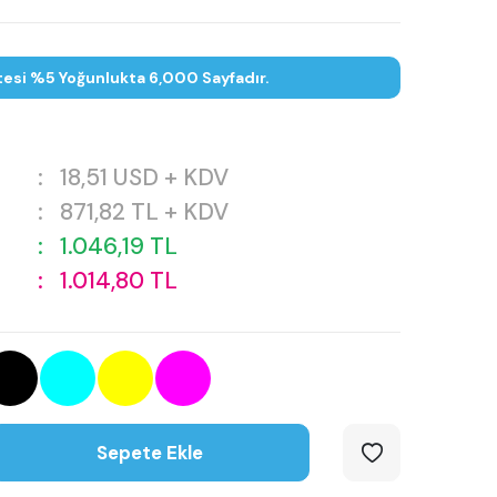
tesi %5 Yoğunlukta 6,000 Sayfadır.
:
18,51
USD + KDV
:
871,82
TL + KDV
:
1.046,19
TL
:
1.014,80
TL
Sepete Ekle