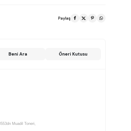
Paylaş
Beni Ara
Öneri Kutusu
M553dn Muadil Toneri,