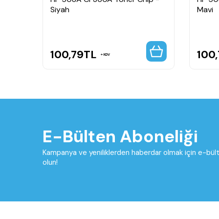
ner
Siyah
Mavi
100,79
TL
100
KDV
E-Bülten Aboneliği
Kampanya ve yeniliklerden haberdar olmak için e-bü
olun!