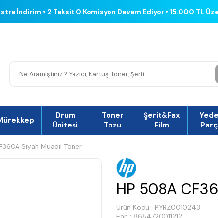
kstra İndirim • 2 Taksit 0 Komisyon Devam Ediyor • 15.000 TL Üz
Drum
Toner
Şerit&Fax
Yed
Mürekkep
Ünitesi
Tozu
Film
Parç
360A Siyah Muadil Toner
HP 508A CF360
Ürün Kodu :
PYRZ0010243
Ean : 8684720011212