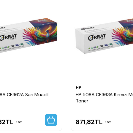
HP
8A CF362A Sarı Muadil
HP 508A CF363A Kırmızı M
Toner
82
TL
871,82
TL
KDV
KDV