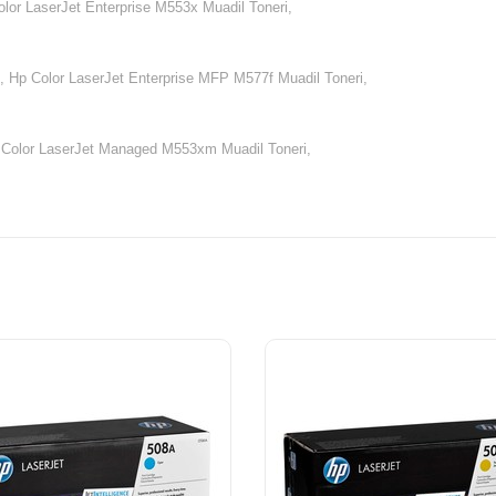
lor LaserJet Enterprise M553x Muadil Toneri,
,
Hp Color LaserJet Enterprise MFP M577f Muadil Toneri,
 Color LaserJet Managed M553xm Muadil Toneri,
i,