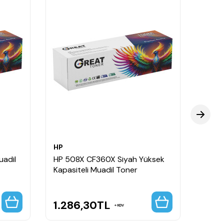
HP
HP
uadil
HP 508X CF360X Siyah Yüksek
HP 50
Kapasiteli Muadil Toner
Kapas
1.286,30
TL
1.2
KDV