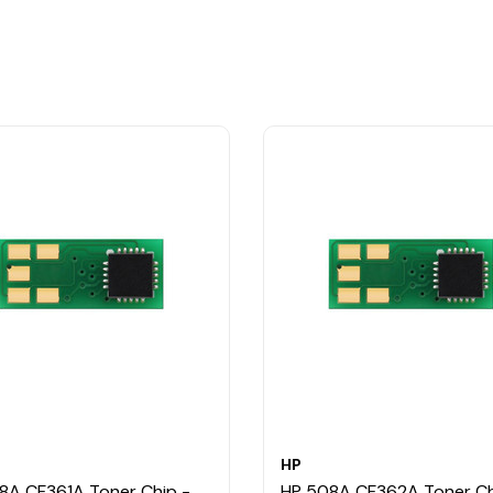
HP
8A CF361A Toner Chip -
HP 508A CF362A Toner Ch