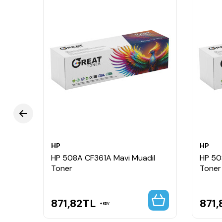
HP
HP
ksek
HP 508A CF361A Mavi Muadil
HP 50
Toner
Toner
871,82
TL
871,
KDV