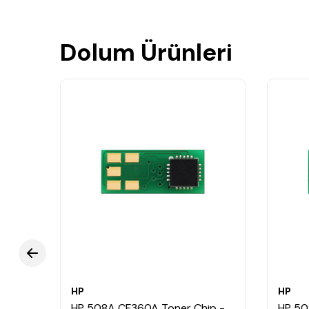
Dolum Ürünleri
HP
HP
HP 508A CF360A Toner Chip -
HP 50