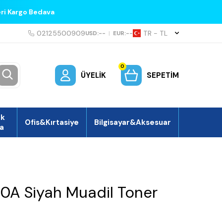
eri Kargo Bedava
02125500909
TR − TL
USD:
--
|
EUR:
--
0
ÜYELIK
SEPETIM
ek
Ofis&Kırtasiye
Bilgisayar&Aksesuar
a
A Siyah Muadil Toner