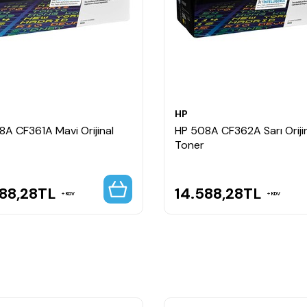
HP
8A CF361A Mavi Orijinal
HP 508A CF362A Sarı Oriji
Toner
88,28
TL
14.588,28
TL
KDV
KDV