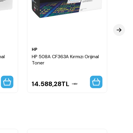
HP
HP
nal
HP 508A CF363A Kırmızı Orijinal
HP 50
Toner
Kapasi
14.588,28
TL
21.
KDV