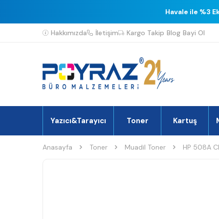
Havale ile %3 E
Hakkımızda
İletişim
Kargo Takip
Blog
Bayi Ol
Yazıcı&Tarayıcı
Toner
Kartuş
Anasayfa
Toner
Muadil Toner
HP 508A CF