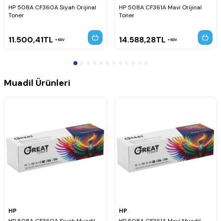
HP 508A CF360A Siyah Orijinal
HP 508A CF361A Mavi Orijinal
Toner
Toner
11.500,41
TL
14.588,28
TL
KDV
KDV
Muadil Ürünleri
HP
HP