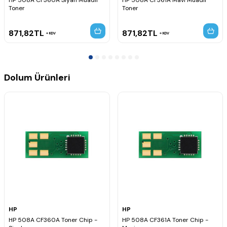
HP 508A CF360A Siyah Muadil
HP 508A CF361A Mavi Muadil
Toner
Toner
871,82
TL
871,82
TL
KDV
KDV
Dolum Ürünleri
HP
HP
HP 508A CF360A Toner Chip -
HP 508A CF361A Toner Chip -