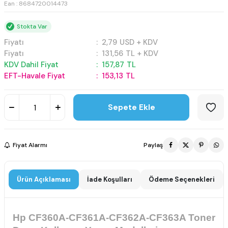
Ean : 8684720014473
Stokta Var
Fiyatı
:
2,79
USD + KDV
Fiyatı
:
131,56
TL + KDV
KDV Dahil Fiyat
:
157,87
TL
EFT-Havale Fiyat
:
153,13
TL
Sepete Ekle
Fiyat Alarmı
Paylaş
Ürün Açıklaması
İade Koşulları
Ödeme Seçenekleri
Hp CF360A-CF361A-CF362A-CF363A Toner