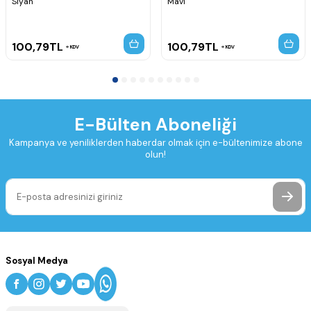
Siyah
Mavi
100,79
TL
100,79
TL
KDV
KDV
E-Bülten Aboneliği
Kampanya ve yeniliklerden haberdar olmak için e-bültenimize abone
olun!
Sosyal Medya