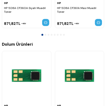
HP
HP
HP 508A CF360A Siyah Muadil
HP 508A CF361A Mavi Muadil
Toner
Toner
871,82
TL
871,82
TL
KDV
KDV
Dolum Ürünleri
HP
HP