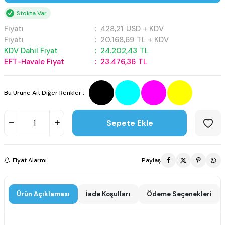
Stokta Var
Fiyatı
:
428,21
USD + KDV
Fiyatı
:
20.168,69
TL + KDV
KDV Dahil Fiyat
:
24.202,43
TL
EFT-Havale Fiyat
:
23.476,36
TL
Bu Ürüne Ait Diğer Renkler :
Sepete Ekle
Fiyat Alarmı
Paylaş
Ürün Açıklaması
İade Koşulları
Ödeme Seçenekleri