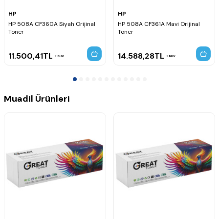
HP
HP
HP 508A CF360A Siyah Orijinal
HP 508A CF361A Mavi Orijinal
Toner
Toner
11.500,41
TL
14.588,28
TL
KDV
KDV
Muadil Ürünleri