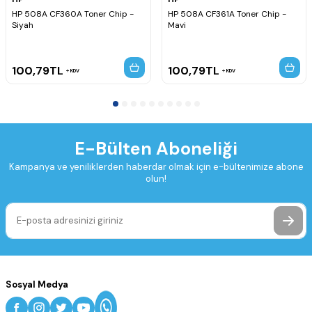
HP 508A CF360A Toner Chip -
HP 508A CF361A Toner Chip -
Siyah
Mavi
100,79
TL
100,79
TL
KDV
KDV
E-Bülten Aboneliği
Kampanya ve yeniliklerden haberdar olmak için e-bültenimize abone
olun!
Sosyal Medya