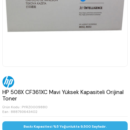
HP 508X CF361XC Mavi Yüksek Kapasiteli Orijinal
Toner
Ürün Kodu :
PYRZ0009880
Ean : 888793643402
Baskı Kapasitesi %5 Yoğunlukta 9,500 Sayfadır.