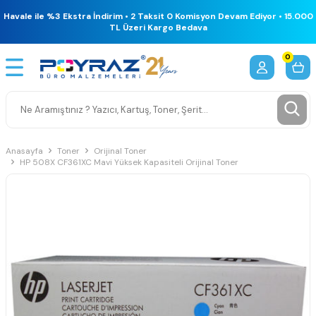
Havale ile %3 Ekstra İndirim • 2 Taksit 0 Komisyon Devam Ediyor • 15.000
TL Üzeri Kargo Bedava
0
Anasayfa
Toner
Orijinal Toner
HP 508X CF361XC Mavi Yüksek Kapasiteli Orijinal Toner