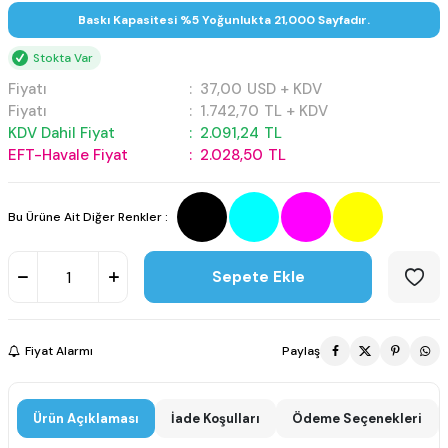
Baskı Kapasitesi %5 Yoğunlukta 21,000 Sayfadır.
Stokta Var
Fiyatı
:
37,00
USD + KDV
Fiyatı
:
1.742,70
TL + KDV
KDV Dahil Fiyat
:
2.091,24
TL
EFT-Havale Fiyat
:
2.028,50
TL
Bu Ürüne Ait Diğer Renkler :
Sepete Ekle
Fiyat Alarmı
Paylaş
Ürün Açıklaması
İade Koşulları
Ödeme Seçenekleri