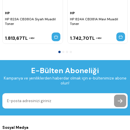
HP
HP
HP 823A CB380A Siyah Muadil
HP 824A CB381A Mavi Muadil
Toner
Toner
1.813,67
TL
1.742,70
TL
KDV
KDV
E-Bülten Aboneliği
Kampanya ve yeniliklerden haberdar olmak için e-bültenimize abone
olun!
Sosyal Medya