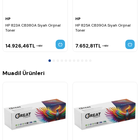
Hp CE664A Yazıcı Kodu, Hp CE665A Yazıcı Kodu, Hp Q3938A
Yazıcı Kodu, Hp Q3939A Yazıcı Kodu,
HP
HP
HP 823A CB380A Siyah Orijinal
HP 825A CB390A Siyah Orijinal
Toner
Toner
14.926,46
TL
7.652,81
TL
KDV
KDV
Muadil Ürünleri