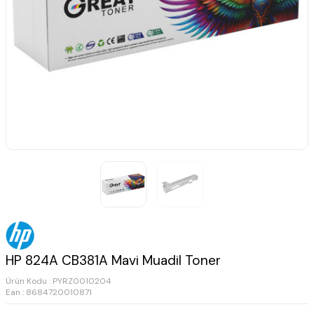
HP 824A CB381A Mavi Muadil Toner
Ürün Kodu :
PYRZ0010204
Ean : 8684720010871