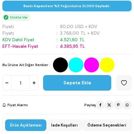
Baskı Kapasitesi %5 Yoğunlukta 21,000 Sayfadır.
Stokta Var
Fiyatı
:
80,00
USD + KDV
Fiyatı
:
3.768,00
TL + KDV
KDV Dahil Fiyat
:
4.521,60
TL
EFT-Havale Fiyat
:
4.385,95
TL
Bu Ürüne Ait Diğer Renkler :
Sepete Ekle
Fiyat Alarmı
Paylaş
Ürün Açıklaması
İade Koşulları
Ödeme Seçenekleri