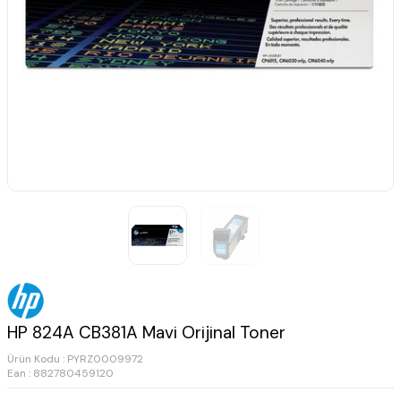
HP 824A CB381A Mavi Orijinal Toner
Ürün Kodu :
PYRZ0009972
Ean : 882780459120