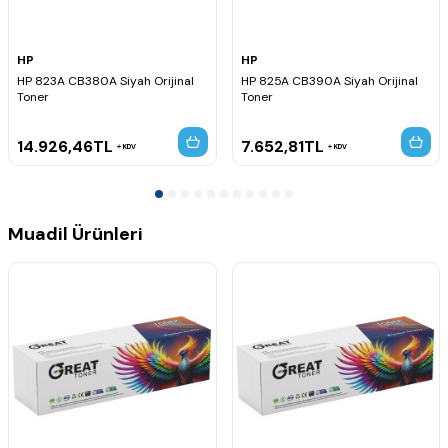
Hp CE664A Yazıcı Kodu, Hp CE665A Yazıcı Kodu, Hp Q3938A
Yazıcı Kodu, Hp Q3939A Yazıcı Kodu,
HP
HP
HP 823A CB380A Siyah Orijinal
HP 825A CB390A Siyah Orijinal
Toner
Toner
14.926,46
TL
7.652,81
TL
KDV
KDV
Muadil Ürünleri