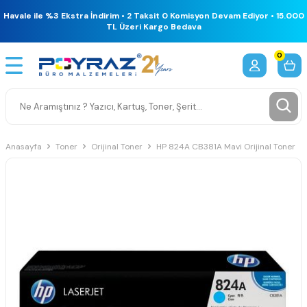
Havale ile %3 Ekstra İndirim • 2 Taksit 0 Komisyon Devam Ediyor • 15.000
TL Üzeri Kargo Bedava
0
Anasayfa
Toner
Orijinal Toner
HP 824A CB381A Mavi Orijinal Toner