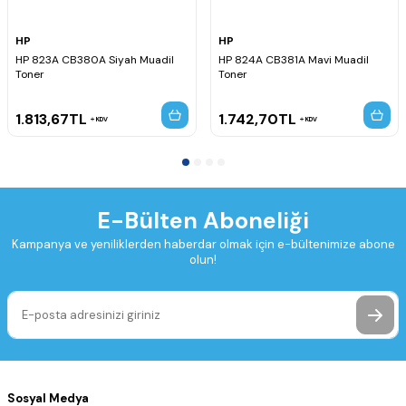
HP
HP
HP 823A CB380A Siyah Muadil
HP 824A CB381A Mavi Muadil
Toner
Toner
1.813,67
TL
1.742,70
TL
KDV
KDV
E-Bülten Aboneliği
Kampanya ve yeniliklerden haberdar olmak için e-bültenimize abone
olun!
Sosyal Medya