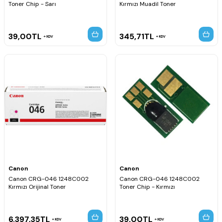
Toner Chip - Sarı
Kırmızı Muadil Toner
39,00
TL
345,71
TL
KDV
KDV
Canon
Canon
Canon CRG-046 1248C002
Canon CRG-046 1248C002
Kırmızı Orijinal Toner
Toner Chip - Kırmızı
6.397,35
TL
39,00
TL
KDV
KDV