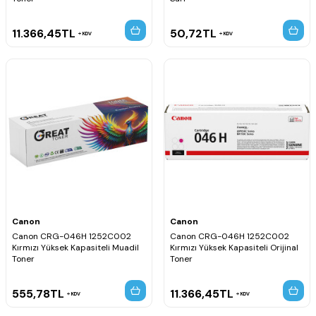
11.366,45
TL
50,72
TL
KDV
KDV
Canon
Canon
Canon CRG-046H 1252C002
Canon CRG-046H 1252C002
Kırmızı Yüksek Kapasiteli Muadil
Kırmızı Yüksek Kapasiteli Orijinal
Toner
Toner
555,78
TL
11.366,45
TL
KDV
KDV