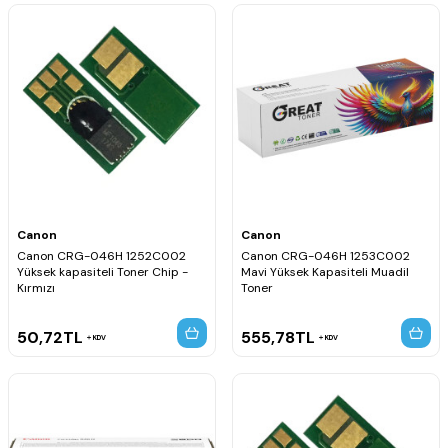
Canon
Canon
Canon CRG-046H 1252C002
Canon CRG-046H 1253C002
Yüksek kapasiteli Toner Chip -
Mavi Yüksek Kapasiteli Muadil
Kırmızı
Toner
50,72
TL
555,78
TL
KDV
KDV