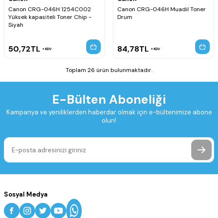
Canon CRG-046H 1254C002
Canon CRG-046H Muadil Toner
Yüksek kapasiteli Toner Chip -
Drum
Siyah
50,72
TL
84,78
TL
KDV
KDV
Toplam 26 ürün bulunmaktadır.
E-Bülten Aboneliği
Kampanya ve yeniliklerden haberdar olmak için e-bültenimize abone
olun!
Sosyal Medya