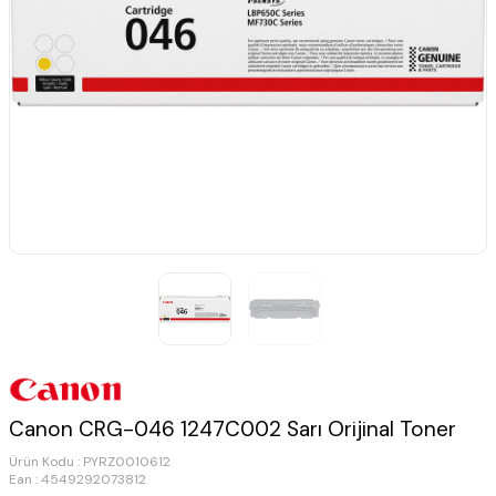
Canon CRG-046 1247C002 Sarı Orijinal Toner
Ürün Kodu :
PYRZ0010612
Ean : 4549292073812