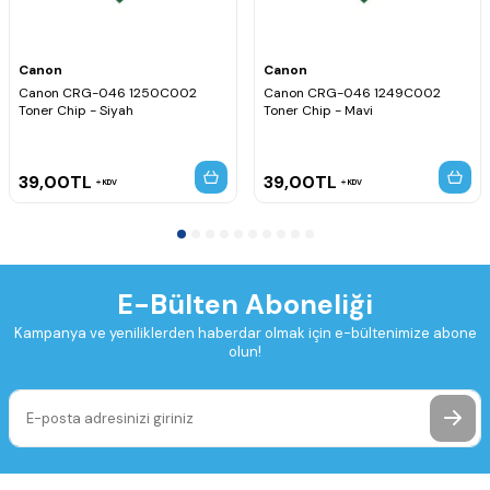
Canon
Canon
Canon CRG-046 1250C002
Canon CRG-046 1249C002
Toner Chip - Siyah
Toner Chip - Mavi
39,00
TL
39,00
TL
KDV
KDV
E-Bülten Aboneliği
Kampanya ve yeniliklerden haberdar olmak için e-bültenimize abone
olun!