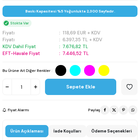
Baskı Kapasitesi %5 Yoğunlukta 2,300 Sayfadır.
Stokta Var
Fiyatı
:
118,69
EUR + KDV
Fiyatı
:
6.397,35
TL + KDV
KDV Dahil Fiyat
:
7.676,82
TL
EFT-Havale Fiyat
:
7.446,52
TL
Bu Ürüne Ait Diğer Renkler :
Sepete Ekle
Fiyat Alarmı
Paylaş
Ürün Açıklaması
İade Koşulları
Ödeme Seçenekleri