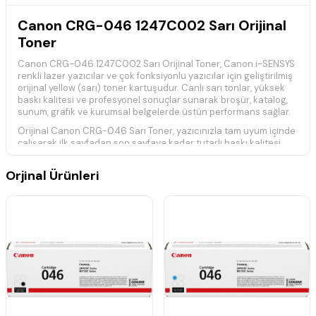
Canon CRG-046 1247C002 Sarı Orijinal
Toner
Canon CRG-046 1247C002 Sarı Orijinal Toner, Canon i-SENSYS
renkli lazer yazıcılar ve çok fonksiyonlu yazıcılar için geliştirilmiş
orijinal yellow (sarı) toner kartuşudur. Canlı sarı tonlar, yüksek
baskı kalitesi ve profesyonel sonuçlar sunarak broşür, katalog,
sunum, grafik ve kurumsal belgelerde üstün performans sağlar.
Orijinal Canon CRG-046 Sarı Toner, yazıcınızla tam uyum içinde
çalışarak ilk sayfadan son sayfaya kadar tutarlı baskı kalitesi
sunar. Canon'un gelişmiş toner teknolojisi sayesinde canlı
renkler, net metinler ve güvenilir baskı performansı elde edilir.
Orjinal Ürünleri
ISO/IEC 19798
standardına göre belirlenen yaklaşık baskı
kapasitesi sayesinde uzun süre kesintisiz baskı alabilirsiniz.
Gerçek baskı kapasitesi; basılan belge içeriği, sayfa doluluk oranı
ve kullanım koşullarına bağlı olarak değişiklik gösterebilir.
Teknik Özellikler
Ürün Kodu: CRG-046 / 1247C002
Ürün Tipi: Orijinal Toner Kartuşu
Baskı Kapasitesi: Yaklaşık
2.300 Sayfa
(ISO/IEC 19798)
Renk: Sarı (Yellow)
Baskı Teknolojisi: Renkli Lazer