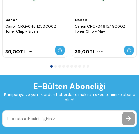
Canon
Canon
Canon CRG-046 1250C002
Canon CRG-046 1249C002
Toner Chip - Siyah
Toner Chip - Mavi
39,00
TL
39,00
TL
KDV
KDV
E-Bülten Aboneliği
Kampanya ve yeniliklerden haberdar olmak için e-bültenimize abone
olun!