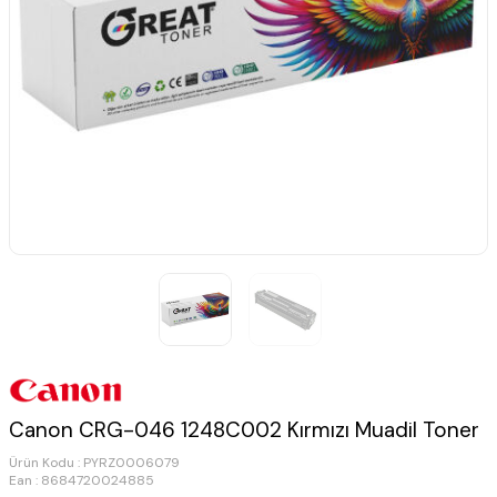
Canon CRG-046 1248C002 Kırmızı Muadil Toner
Ürün Kodu :
PYRZ0006079
Ean : 8684720024885