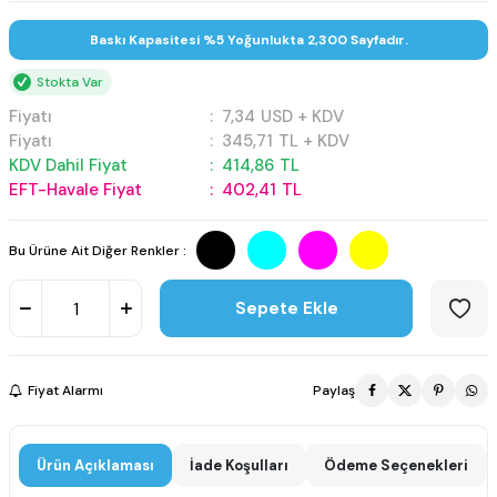
Baskı Kapasitesi %5 Yoğunlukta 2,300 Sayfadır.
Stokta Var
Fiyatı
:
7,34
USD + KDV
Fiyatı
:
345,71
TL + KDV
KDV Dahil Fiyat
:
414,86
TL
EFT-Havale Fiyat
:
402,41
TL
Bu Ürüne Ait Diğer Renkler :
Sepete Ekle
Fiyat Alarmı
Paylaş
Ürün Açıklaması
İade Koşulları
Ödeme Seçenekleri