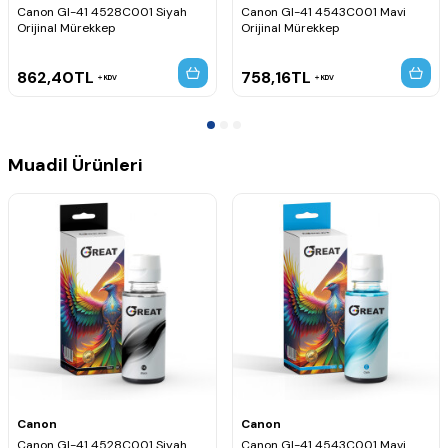
Canon Pixma G3420 Orijinal Mürekkep
Canon GI-41 4528C001 Siyah
Canon GI-41 4543C001 Mavi
Orijinal Mürekkep
Orijinal Mürekkep
Canon Pixma G3460 Orijinal Mürekkep
Canon Pixma G2020 Orijinal Mürekkep
Canon Pixma G4470 Orijinal Mürekkep
862,40
TL
758,16
TL
KDV
KDV
✨ Ürün Özellikleri
Orijinal Canon GI-41 sarı mürekkep şişesidir.
Canlı ve dengeli sarı tonlarda kaliteli baskılar sağlar.
Canon MegaTank yazıcılarla tam uyumlu çalışır.
Muadil Ürünleri
Renkli belge ve fotoğraf baskılarında yüksek performans
sunar.
Kolay dolum özelliği sayesinde pratik kullanım sağlar.
Canon kalite standartlarına uygun güvenilir baskı performansı
sunar.
💼 Kullanım Alanları
Ev kullanıcıları, öğrenciler, küçük ofisler ve işletmeler için
uygundur. Renkli dokümanlar, grafik çalışmalar, fotoğraf baskıları
ve günlük çıktı ihtiyaçlarında canlı renkler ve kaliteli sonuçlar
elde edilmesini sağlar.
Canon
Canon
Canon GI-41 4528C001 Siyah
Canon GI-41 4543C001 Mavi