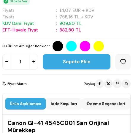
Stokta Var
Fiyatı
:
14,07
EUR + KDV
Fiyatı
:
758,16
TL + KDV
KDV Dahil Fiyat
:
909,80
TL
EFT-Havale Fiyat
:
882,50
TL
Bu Ürüne Ait Diğer Renkler :
Sepete Ekle
Fiyat Alarmı
Paylaş
Ürün Açıklaması
İade Koşulları
Ödeme Seçenekleri
Canon GI-41 4545C001 Sarı Orijinal
Mürekkep