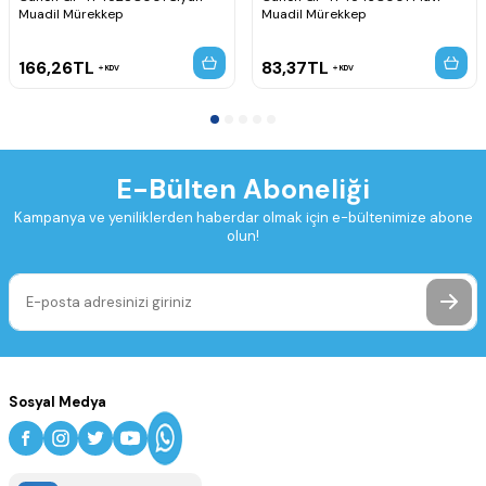
Muadil Mürekkep
Muadil Mürekkep
166,26
TL
83,37
TL
KDV
KDV
E-Bülten Aboneliği
Kampanya ve yeniliklerden haberdar olmak için e-bültenimize abone
olun!
Sosyal Medya