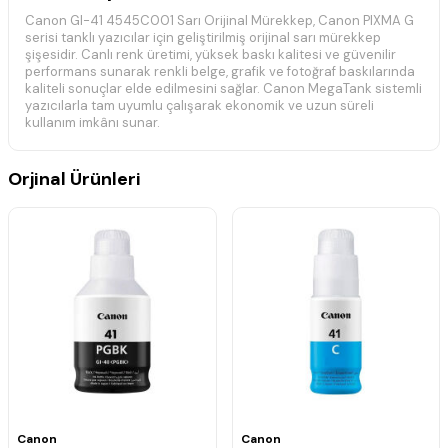
Canon GI-41 4545C001 Sarı Orijinal Mürekkep, Canon PIXMA G
serisi tanklı yazıcılar için geliştirilmiş orijinal sarı mürekkep
şişesidir. Canlı renk üretimi, yüksek baskı kalitesi ve güvenilir
performans sunarak renkli belge, grafik ve fotoğraf baskılarında
kaliteli sonuçlar elde edilmesini sağlar. Canon MegaTank sistemli
yazıcılarla tam uyumlu çalışarak ekonomik ve uzun süreli
kullanım imkânı sunar.
📋 Teknik Özellikler
Orjinal Ürünleri
Marka:
Canon
Model:
GI-41
Ürün Kodu:
4545C001
Renk:
Sarı (Yellow)
Ürün Tipi:
Orijinal Mürekkep
Baskı Teknolojisi:
Mürekkep Püskürtmeli (Inkjet)
Mürekkep Kapasitesi:
70 ml
Uyumluluk:
Canon PIXMA G Serisi
Durum:
Orijinal
🖨️ Uyumlu Yazıcı Modelleri
Canon Pixma G1420 Orijinal Mürekkep
Canon Pixma G1460 Orijinal Mürekkep
Canon Pixma G2420 Orijinal Mürekkep
Canon Pixma G2460 Orijinal Mürekkep
Canon
Canon
Canon Pixma G2470 Orijinal Mürekkep